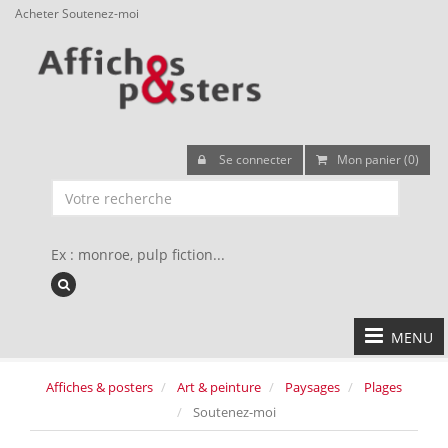
Acheter Soutenez-moi
Se connecter
Mon panier (0)
Ex : monroe, pulp fiction...
MENU
Affiches & posters
Art & peinture
Paysages
Plages
Soutenez-moi