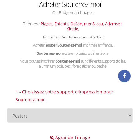
Acheter Soutenez-moi
© - Bridgeman Images
Thèmes :
Plages
,
Enfants
,
Océan, mer & eau
,
Adamson
Kirstie
,
Référence
Soutenez-moi
: #62079
Acheter
poster Soutenez-moi
imprimée en france.
Soutenez-moi
existe en plusieurs dimensions.
Vous pouvez imprimer
Soutenez-moi
sur différents supports : toiles,
aluminium, bois, plexi, forex, sticker ou bache.
1 - Choisissez votre support d'impression pour
Soutenez-moi:
Agrandir l'image