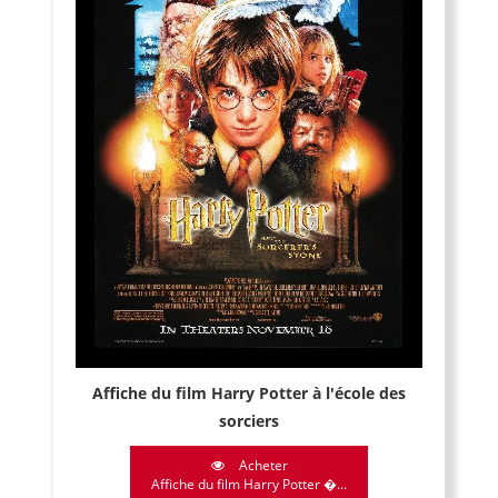
Affiche du film Harry Potter à l'école des
sorciers
Acheter
Affiche du film Harry Potter �...