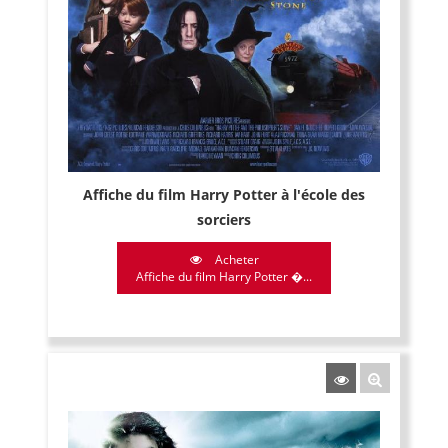
Affiche du film Harry Potter à l'école des
sorciers
Acheter
Affiche du film Harry Potter �...