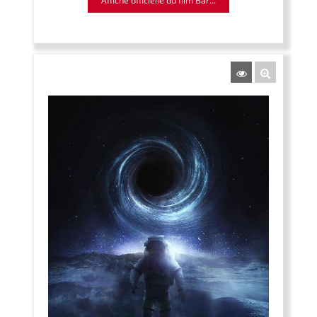
Affiche officielle du film Bar...