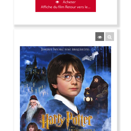
Acheter
Affiche du film Retour vers le...