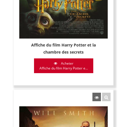
Affiche du film Harry Potter et la
chambre des secrets
Acheter
Affiche du film Harry Potter e...