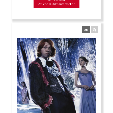
Affiche du film Interstellar