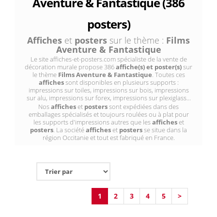
Aventure & Fantastique (386
posters)
Affiches
et
posters
sur le thème :
Films
Aventure & Fantastique
Le site affiches-et-posters.com spécialiste de la vente de
décoration murale propose 386
affiche(s) et poster(s)
sur
le thème
Films Aventure & Fantastique
. Toutes ces
affiches
sont disponibles en plusieurs supports :
impressions sur toiles, impressions sur bois, impressions
sur alu, impressions sur forex, impressions sur plexiglass...
Nos
affiches
et
posters
sont expédiées dans des
emballages spécialisés et toujours roulées ou à plat pour
les supports d'impressions autres que les
affiches
et
posters
. La société
affiches
et
posters
se situe dans la
région Occitanie et tout est fabriqué en France.
1
2
3
4
5
>