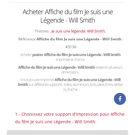
Acheter Affiche du film Je suis une
Légende - Will Smith
Thèmes :
Je suis une légende
,
Will Smith
,
Référence
Affiche du film Je suis une Légende - Will Smith
:
#3136
Acheter
poster Affiche du film Je suis une Légende - Will Smith
imprimée en france.
Affiche du film Je suis une Légende - Will Smith
existe en plusieurs
dimensions.
Vous pouvez imprimer
Affiche du film Je suis une Légende - Will
Smith
sur différents supports : toiles, aluminium, bois, plexi, forex, sticker
ou bache.
1 - Choisissez votre support d'impression pour Affiche
du film Je suis une Légende - Will Smith: