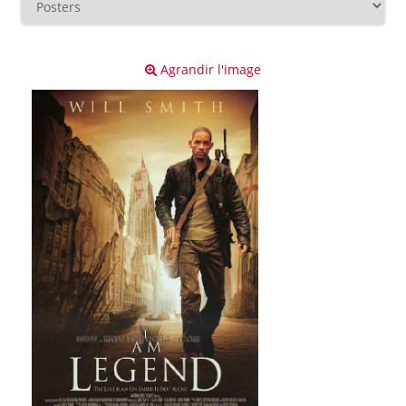
Agrandir l'image