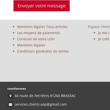
Mentions légales Tous-artistes
Espace client
Les moyens de paiements
Je me 
Livraison de votre colis
Je cré
Mentions légales
Conditions générales de ventes
coordonnees
44 route de Ferrières 81260 BRASSAC
services.clients.aep@gmail.com