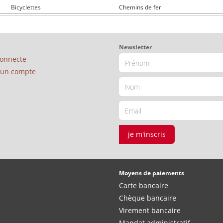
Bicyclettes
Chemins de fer
Newsletter
connecte
é un compte
je m'inscris
Moyens de paiements
Carte bancaire
Chèque bancaire
Virement bancaire
Mandat administratif