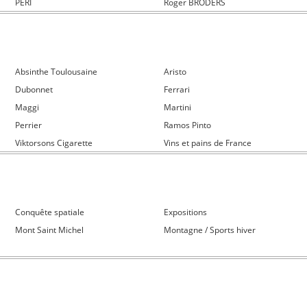
PERI
Roger BRODERS
Absinthe Toulousaine
Aristo
Dubonnet
Ferrari
Maggi
Martini
Perrier
Ramos Pinto
Viktorsons Cigarette
Vins et pains de France
Conquête spatiale
Expositions
Mont Saint Michel
Montagne / Sports hiver