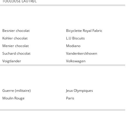
TOULOUSE LAUTREC
Besnier chocolat
Bicyclette Royal Fabric
Kohler chocolat
L.U Biscuits
Menier chocolat
Modiano
Suchard chocolat
Vandenkerckhoven
Voigtlander
Volkswagen
Guerre (militaire)
Jeux Olympiques
Moulin Rouge
Paris