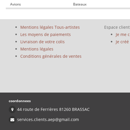
Avions
Bateaux
Mentions légales Tous-artistes
Espace client
Les moyens de paiements
Je me 
Livraison de votre colis
Je cré
Mentions légales
Conditions générales de ventes
coordonnees
44 route de Ferrières 81260 BRASSAC
services.clients.aep@gmail.com