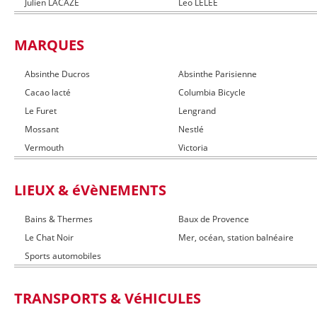
Julien LACAZE
Leo LELEE
MARQUES
Absinthe Ducros
Absinthe Parisienne
Cacao lacté
Columbia Bicycle
Le Furet
Lengrand
Mossant
Nestlé
Vermouth
Victoria
LIEUX & éVèNEMENTS
Bains & Thermes
Baux de Provence
Le Chat Noir
Mer, océan, station balnéaire
Sports automobiles
TRANSPORTS & VéHICULES