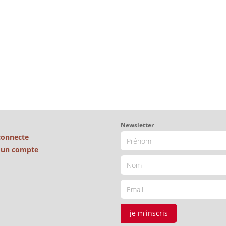
Newsletter
connecte
é un compte
je m'inscris