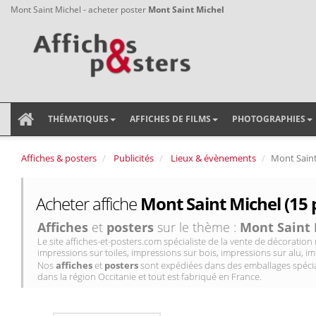
Mont Saint Michel - acheter poster
Mont Saint Michel
THÉMATIQUES
AFFICHES DE FILMS
PHOTOGRAPHIES
Affiches & posters
Publicités
Lieux & évènements
Mont Saint
Acheter affiche
Mont Saint Michel (15 
Affiches
et
posters
sur le thème :
Mont Saint 
Le site affiches-et-posters.com spécialiste de la vente de décorati
impressions sur toiles, impressions sur bois, impressions sur alu, im
Nos
affiches
et
posters
sont expédiées dans des emballages spécial
dans la région Occitanie et tout est fabriqué en France.