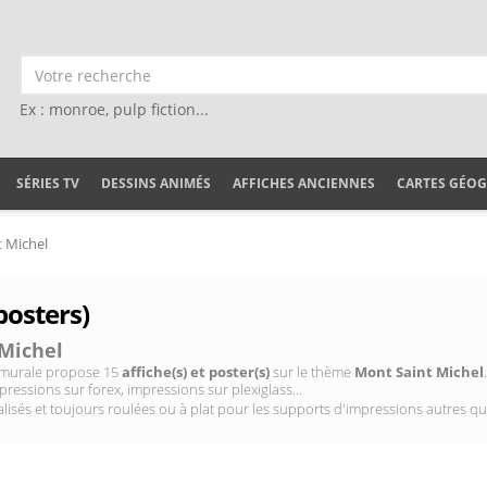
Ex : monroe, pulp fiction...
SÉRIES TV
DESSINS ANIMÉS
AFFICHES ANCIENNES
CARTES GÉO
 Michel
posters)
Michel
on murale propose 15
affiche(s) et poster(s)
sur le thème
Mont Saint Michel
pressions sur forex, impressions sur plexiglass...
isés et toujours roulées ou à plat pour les supports d'impressions autres qu