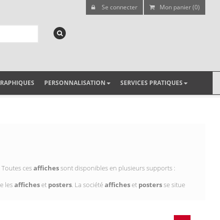
Se connecter
Mon panier (0)
GRAPHIQUES
PERSONNALISATION
SERVICES PRATIQUES
. Toutes ces
affiches
sont disponibles en plusieurs supports :
e les
affiches
et
posters
. La société
affiches
et
posters
se situe