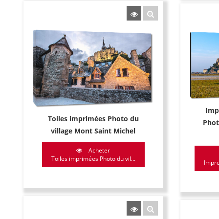
Imp
Toiles imprimées Photo du
Phot
village Mont Saint Michel
Acheter
Toiles imprimées Photo du vil...
Impre