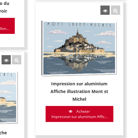
o du
roir
Mon...
Impression sur aluminium
Affiche illustration Mont st
Michel
Acheter
Impression sur aluminium Affic...
iche