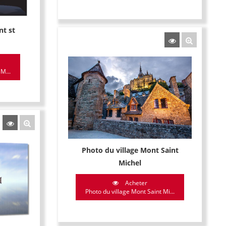
nt st
 M...
Photo du village Mont Saint
Michel
Acheter
Photo du village Mont Saint Mi...