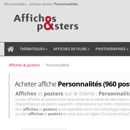
Personnalités - acheter poster
Personnalités
THÉMATIQUES
AFFICHES DE FILMS
PHOTOGRAPHIES
Affiches & posters
Personnalités
Acheter affiche
Personnalités (960 pos
Affiches
et
posters
sur le thème :
Personnalit
Le site affiches-et-posters.com spécialiste de la vente de décorati
disponibles en plusieurs supports : impressions sur toiles, impressio
Nos
affiches
et
posters
sont expédiées dans des emballages spécial
société
affiches
et
posters
se situe dans la région Occitanie et tout