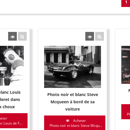
1
blanc Louis
Photo noir et blanc Steve
lleret dans
Mcqueen à bord de sa
x choux
voiture
P
eter
Acheter
c Louis de F...
Photo noir et blanc Steve Mcqu...