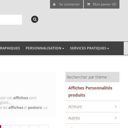
Se connecter
Mon panier (0)
GRAPHIQUES
PERSONNALISATION
SERVICES PRATIQUES
Rechercher par thème :
Affiches Personnalités
produits
utes ces
affiches
sont
lass...
Acteurs
e les
affiches
et
posters
. La
Autres