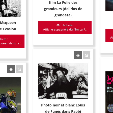
film La Folie des
grandeurs (delirios de
grandeza)
e Mcqueen
Acheter
e Evasion
Affiche espagnole du film La F...
Af
heter
ueen dans la ...
Photo noir et blanc Louis
de Funès dans Rabbi