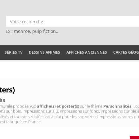
Ex : monroe, pulp fiction...
SÉRIES TV
DESSINS ANIMÉS
AFFICHES ANCIENNES
CARTES GÉO
ters)
és
on murale propose 960
affiche(s) et poster(s)
sur le thème
Personnalités
. To
ns sur bois, impressions sur alu, impressions sur forex, impressions sur plexig
isés et toujours roulées ou à plat pour les supports d'impressions autres qu
 est fabriqué en France.