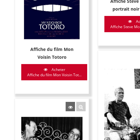
Affiche Stev
portrait noir
Ac
Affiche Steve Mcq
Affiche du film Mon
Voisin Totoro
Acheter
Affiche du film Mon Voisin Tot...