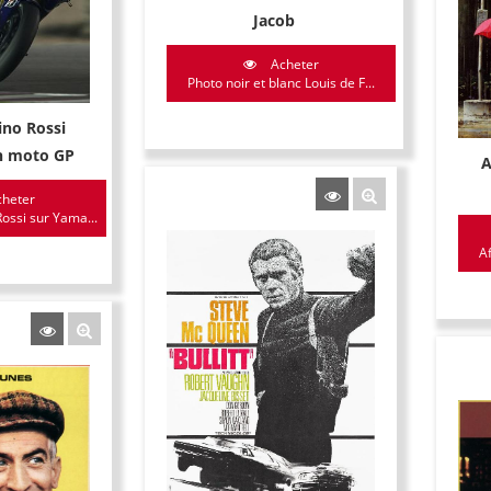
Jacob
Acheter
Photo noir et blanc Louis de F...
ino Rossi
n moto GP
A
heter
ossi sur Yama...
A