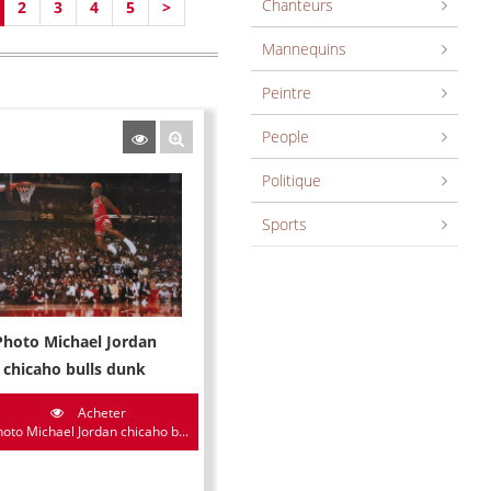
Chanteurs
2
3
4
5
>
Mannequins
Peintre
People
Politique
Sports
Photo Michael Jordan
chicaho bulls dunk
Acheter
hoto Michael Jordan chicaho b...