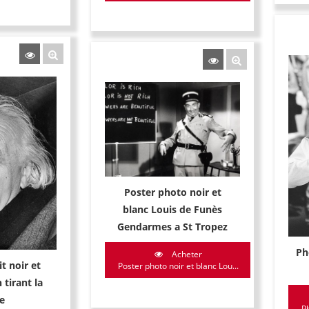
Poster photo noir et
blanc Louis de Funès
Gendarmes a St Tropez
Ph
Acheter
t noir et
Poster photo noir et blanc Lou...
 tirant la
e
Ph