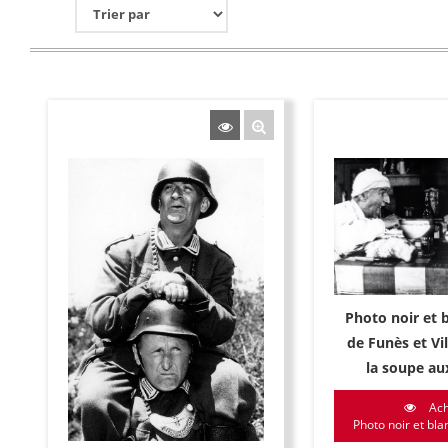
Photo noir et 
de Funès et Vi
la soupe au
Ach
Photo noir et blan