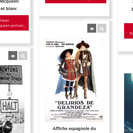
e Mcqueen
 et blanc
heter
ueen portrait...
Po
Affiche espagnole du