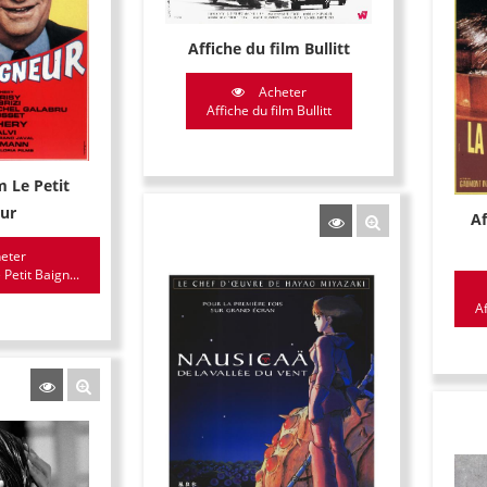
Affiche du film Bullitt
Acheter
Affiche du film Bullitt
m Le Petit
ur
Af
eter
 Petit Baign...
Af