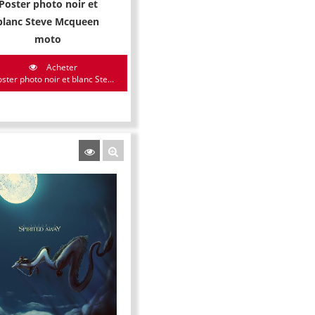
Poster photo noir et
blanc Steve Mcqueen
moto
Acheter
ster photo noir et blanc Ste...