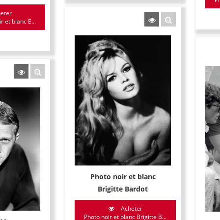
eter
r et blanc E...
Photo noir et blanc
Brigitte Bardot
Acheter
Photo noir et blanc Brigitte B...