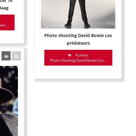
zar 18
Haag
ie ...
Photo shooting David Bowie Les
prédateurs
Acheter
Photo shooting David Bowie Les...