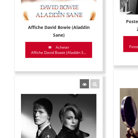
Poste
Affiche David Bowie (Aladdin
Sane)
Poste
Acheter
Affiche David Bowie (Aladdin S...