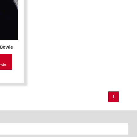
 Bowie
owie
1