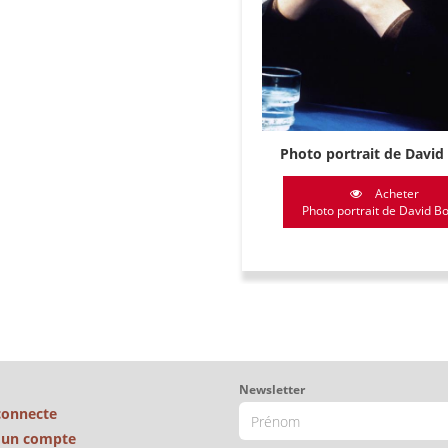
Photo portrait de David
Acheter
Photo portrait de David B
Newsletter
connecte
é un compte