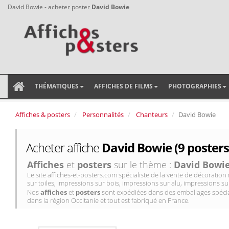
David Bowie - acheter poster
David Bowie
THÉMATIQUES
AFFICHES DE FILMS
PHOTOGRAPHIES
Affiches & posters
Personnalités
Chanteurs
David Bowie
Acheter affiche
David Bowie (9 posters
Affiches
et
posters
sur le thème :
David Bowi
Le site affiches-et-posters.com spécialiste de la vente de décorati
sur toiles, impressions sur bois, impressions sur alu, impressions sur
Nos
affiches
et
posters
sont expédiées dans des emballages spécial
dans la région Occitanie et tout est fabriqué en France.