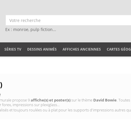
Ex : monroe, pulp fiction...
SÉRIES TV
DESSINS ANIMÉS
AFFICHES ANCIENNES
CARTES GÉO
)
e
on murale propose 9
affiche(s) et poster(s)
sur le thème
David Bowie
. Toutes
 forex, impressions sur plexiglass...
isés et toujours roulées ou à plat pour les supports d'impressions autres qu