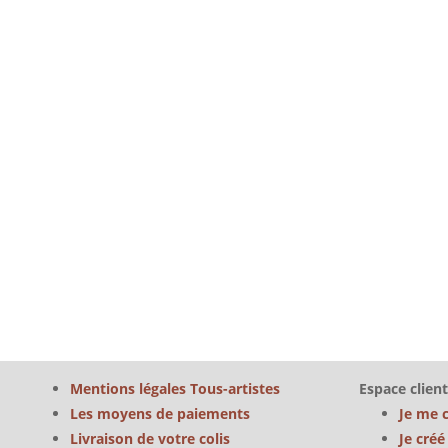
Mentions légales Tous-artistes
Espace client
Les moyens de paiements
Je me 
Livraison de votre colis
Je cré