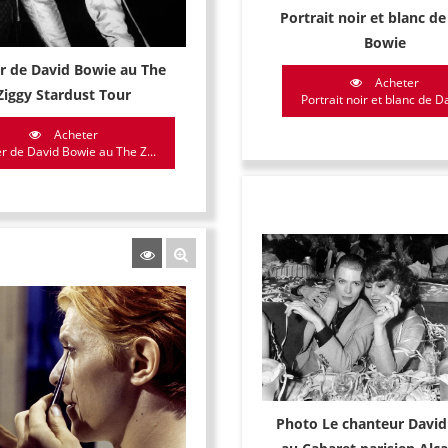
Portrait noir et blanc d
Bowie
r de David Bowie au The
Acheter
Ziggy Stardust Tour
Portrait noir et blanc de Da
Acheter
r de David Bowie au The Z...
Photo Le chanteur Davi