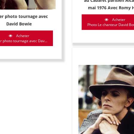
au Cabaret parisien Alca
mai 1976 Avec Romy 
er photo tournage avec
Acheter
David Bowie
Photo Le chanteur David Bow
Acheter
r photo tournage avec Dav...