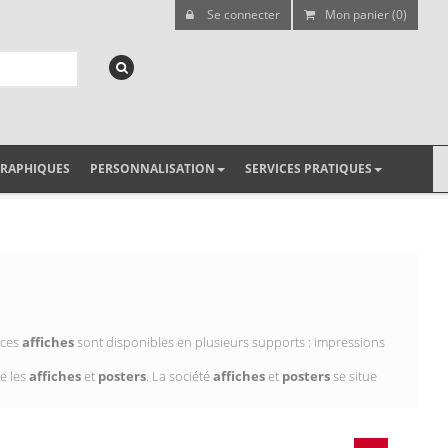
Se connecter
Mon panier (0)
GRAPHIQUES
PERSONNALISATION
SERVICES PRATIQUES
 ces
affiches
sont disponibles en plusieurs supports : impressions
e les
affiches
et
posters
. La société
affiches
et
posters
se situe