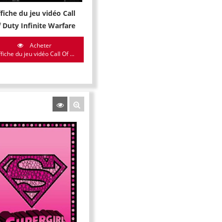
fiche du jeu vidéo Call
 Duty Infinite Warfare
Acheter
fiche du jeu vidéo Call Of ...