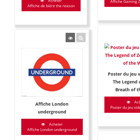
Acheter
Affiche Gaming Zo
Affiche de bière the reason
Poster du jeu 
The Legend o
Breath of t
Ach
Affiche London
Poster du jeu vid
underground
Acheter
Affiche London underground