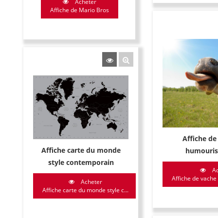
Acheter
Affiche de Mario Bros
Affiche de
Affiche carte du monde
humouris
style contemporain
Ac
Affiche de vache
Acheter
Affiche carte du monde style c...