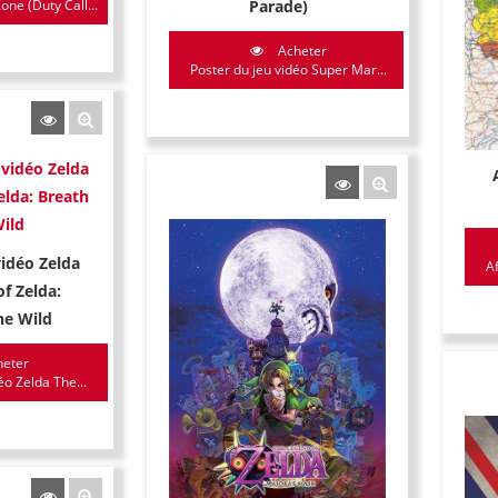
Parade)
ne (Duty Call...
Acheter
Poster du jeu vidéo Super Mar...
vidéo Zelda
Af
f Zelda:
he Wild
eter
éo Zelda The...