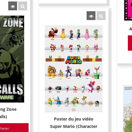
A
ing Zone
lls)
Poster du jeu vidéo
Super Mario (Character
heter