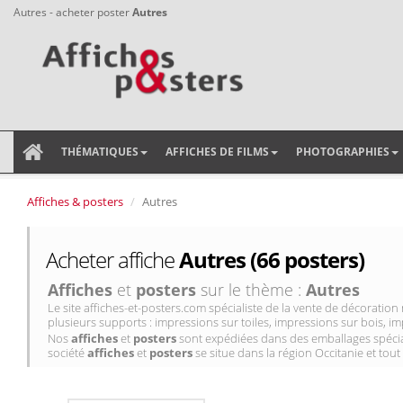
Autres - acheter poster
Autres
THÉMATIQUES
AFFICHES DE FILMS
PHOTOGRAPHIES
Affiches & posters
Autres
Acheter affiche
Autres (66 posters)
Affiches
et
posters
sur le thème :
Autres
Le site affiches-et-posters.com spécialiste de la vente de décorati
plusieurs supports : impressions sur toiles, impressions sur bois, im
Nos
affiches
et
posters
sont expédiées dans des emballages spécial
société
affiches
et
posters
se situe dans la région Occitanie et tout