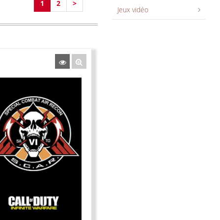
1
2
>
Jeux vidéo