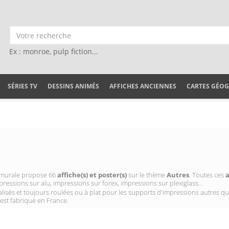
Ex : monroe, pulp fiction...
SÉRIES TV
DESSINS ANIMÉS
AFFICHES ANCIENNES
CARTES GÉO
on murale propose 66
affiche(s) et poster(s)
sur le thème
Autres
. Toutes ces
a
pressions sur alu, impressions sur forex, impressions sur plexiglass...
isés et toujours roulées ou à plat pour les supports d'impressions autres qu
 est fabriqué en France.