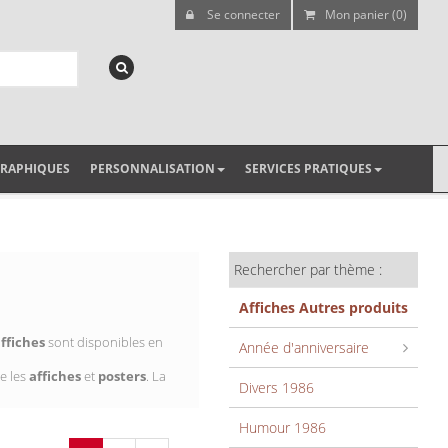
Se connecter
Mon panier (0)
GRAPHIQUES
PERSONNALISATION
SERVICES PRATIQUES
Rechercher par thème :
Affiches Autres produits
ffiches
sont disponibles en
Année d'anniversaire
e les
affiches
et
posters
. La
Divers 1986
Humour 1986