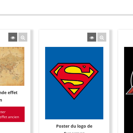
de effet
n
ter
ffet ancien
Poster du logo de