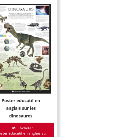
Poster éducatif en
anglais sur les
dinosaures
Acheter
ster éducatif en anglais su...