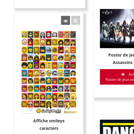
Poster de je
Assassins
Ach
Poster de jeux vi
Affiche smileys
caracters