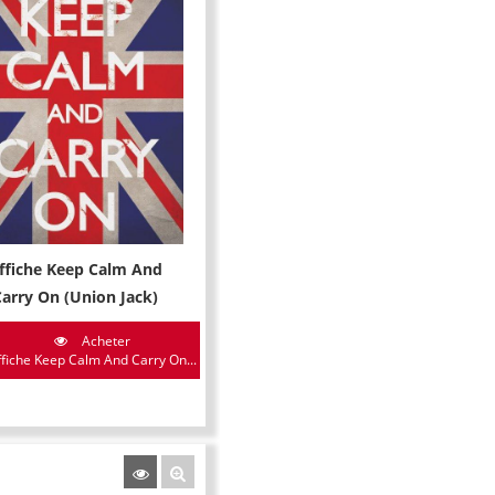
ffiche Keep Calm And
Carry On (Union Jack)
Acheter
ffiche Keep Calm And Carry On...