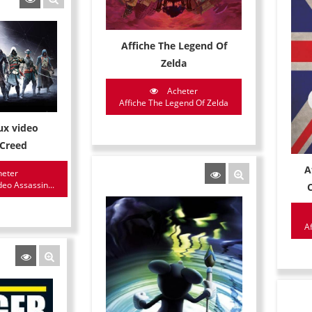
Affiche The Legend Of
Zelda
Acheter
Affiche The Legend Of Zelda
ux video
 Creed
A
eter
deo Assassin...
A