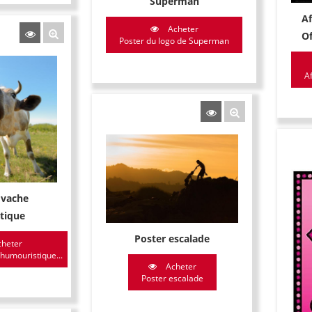
Superman
Af
Acheter
Of
Poster du logo de Superman
Af
 vache
tique
Poster escalade
heter
 humouristique...
Acheter
Poster escalade