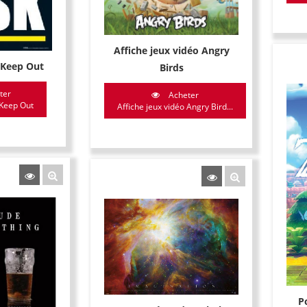
Affiche jeux vidéo Angry
 Keep Out
Birds
ter
Acheter
Keep Out
Affiche jeux vidéo Angry Bird...
P