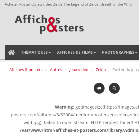
Acheter Poster du jeu vidéo Zelda The Legend of Zelda: Breath of the Wild
THÉMATIQUES
AFFICHES DE FILMS
PHOTOGRAPHIES
Affiches & posters
Autres
Jeux vidéo
Zelda
Poster du jeu 
Warning
: getimagesize(https://images.af
posters.com//albums/3/52004/medium/poster-jeu-video-zelda
wild.jpg): failed to open stream: HTTP request failed! 
/var/www/html/affiches-et-posters.com/library/Admin