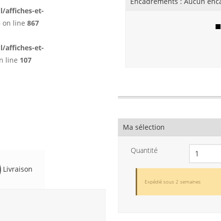
Encadrements :
Aucun enc
affiches-et-
p
on line
867
affiches-et-
n line
107
Ma sélection
Quantité
Livraison
Expédié sous 2 semaines