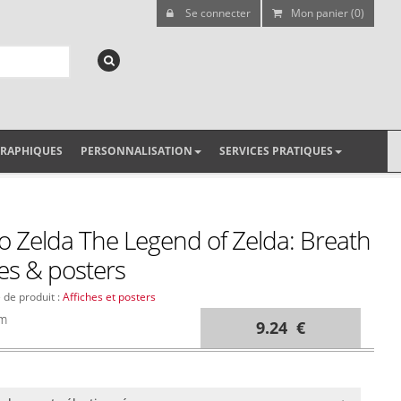
Se connecter
Mon panier (0)
GRAPHIQUES
PERSONNALISATION
SERVICES PRATIQUES
éo Zelda The Legend of Zelda: Breath
hes & posters
e de produit :
Affiches et posters
cm
9.24 €