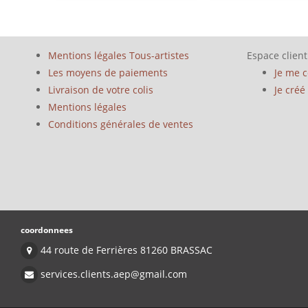
Mentions légales Tous-artistes
Espace client
Les moyens de paiements
Je me 
Livraison de votre colis
Je cré
Mentions légales
Conditions générales de ventes
coordonnees
44 route de Ferrières 81260 BRASSAC
services.clients.aep@gmail.com