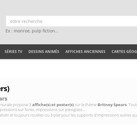
Ex : monroe, pulp fiction...
SÉRIES TV
DESSINS ANIMÉS
AFFICHES ANCIENNES
CARTES GÉO
rs)
ars
on murale propose 3
affiche(s) et poster(s)
sur le thème
Britney Spears
. Tou
pressions sur forex, impressions sur plexiglass...
isés et toujours roulées ou à plat pour les supports d'impressions autres qu