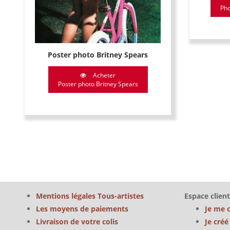
Pho
Poster photo Britney Spears
Acheter
Poster photo Britney Spears
Mentions légales Tous-artistes
Espace client
Les moyens de paiements
Je me 
Livraison de votre colis
Je cré