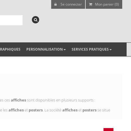
Se connecter
Mon panier (0)
GRAPHIQUES
PERSONNALISATION
SERVICES PRATIQUES
tes ces
affiches
sont disponibles en plusieurs supports :
e les
affiches
et
posters
. La société
affiches
et
posters
se situe