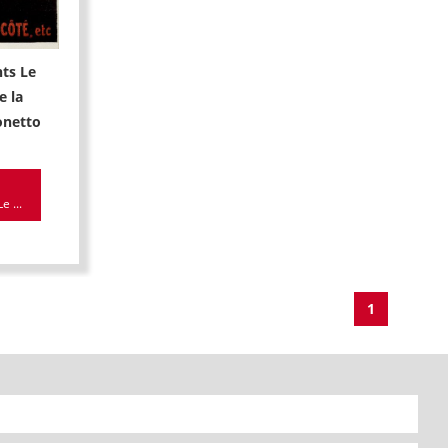
ts Le
 la
onetto
 ...
1