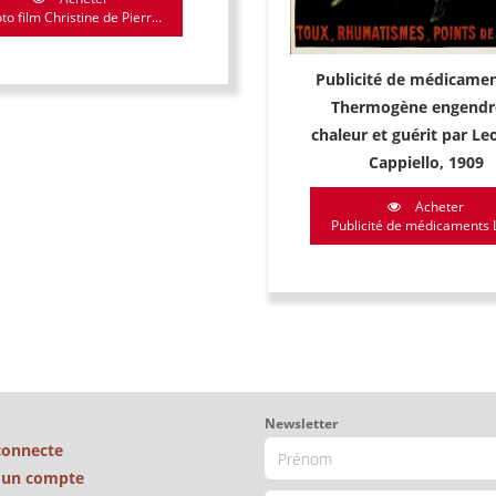
to film Christine de Pierr...
Publicité de médicamen
Thermogène engendre
chaleur et guérit par Le
Cappiello, 1909
Acheter
Publicité de médicaments Le
Newsletter
connecte
é un compte