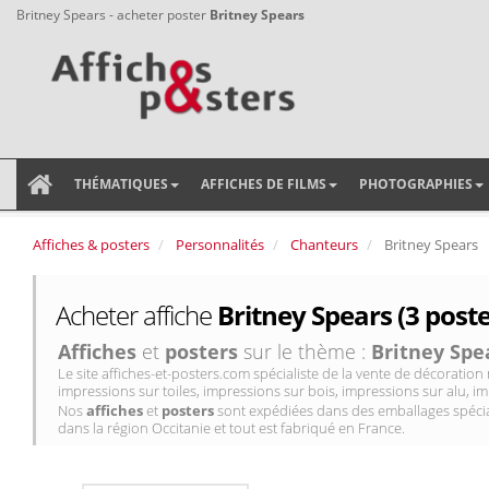
Britney Spears - acheter poster
Britney Spears
THÉMATIQUES
AFFICHES DE FILMS
PHOTOGRAPHIES
Affiches & posters
Personnalités
Chanteurs
Britney Spears
Acheter affiche
Britney Spears (3 poste
Affiches
et
posters
sur le thème :
Britney Spe
Le site affiches-et-posters.com spécialiste de la vente de décorati
impressions sur toiles, impressions sur bois, impressions sur alu, im
Nos
affiches
et
posters
sont expédiées dans des emballages spécial
dans la région Occitanie et tout est fabriqué en France.