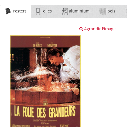
Posters
Toiles
aluminium
bois
Agrandir l'image