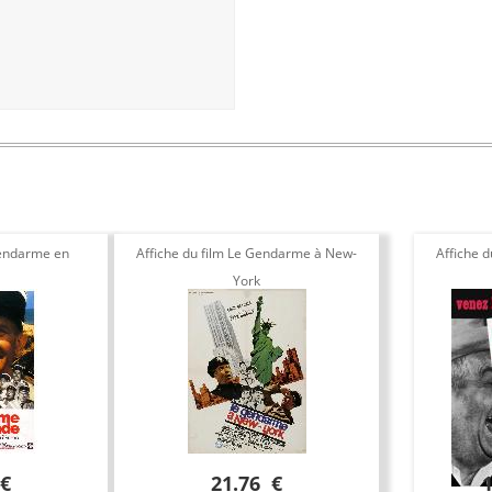
 gendarme en
Affiche du film Le Gendarme à New-
Affiche d
York
 €
21.76 €