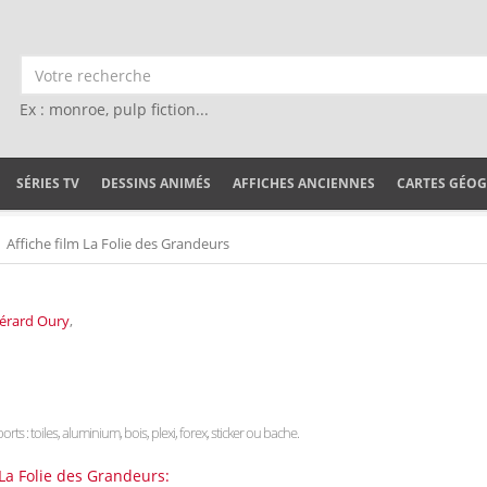
Ex : monroe, pulp fiction...
SÉRIES TV
DESSINS ANIMÉS
AFFICHES ANCIENNES
CARTES GÉO
Affiche film La Folie des Grandeurs
érard Oury
,
rts : toiles, aluminium, bois, plexi, forex, sticker ou bache.
 La Folie des Grandeurs: