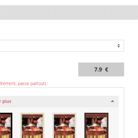
7.9 €
drement, passe partout) :
r plus