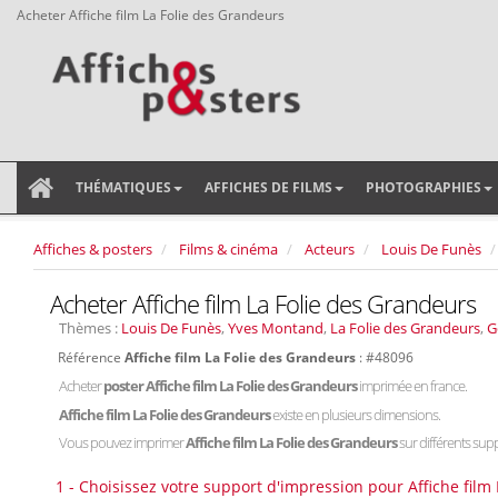
Acheter Affiche film La Folie des Grandeurs
THÉMATIQUES
AFFICHES DE FILMS
PHOTOGRAPHIES
Affiches & posters
Films & cinéma
Acteurs
Louis De Funès
Acheter Affiche film La Folie des Grandeurs
Thèmes :
Louis De Funès
,
Yves Montand
,
La Folie des Grandeurs
,
G
Référence
Affiche film La Folie des Grandeurs
: #48096
Acheter
poster Affiche film La Folie des Grandeurs
imprimée en france.
Affiche film La Folie des Grandeurs
existe en plusieurs dimensions.
Vous pouvez imprimer
Affiche film La Folie des Grandeurs
sur différents suppo
1 - Choisissez votre support d'impression pour Affiche film