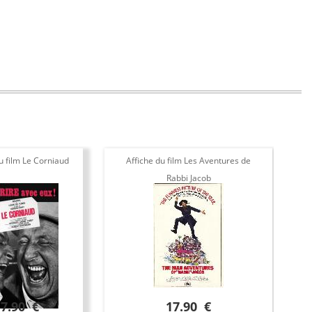
u film Le Corniaud
Affiche du film Les Aventures de
Aff
Rabbi Jacob
17.90 €
17.90 €