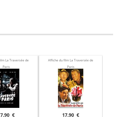
film La Traversée de
Affiche du film La Traversée de
Poste
Paris
Paris
17.90 €
17.90 €