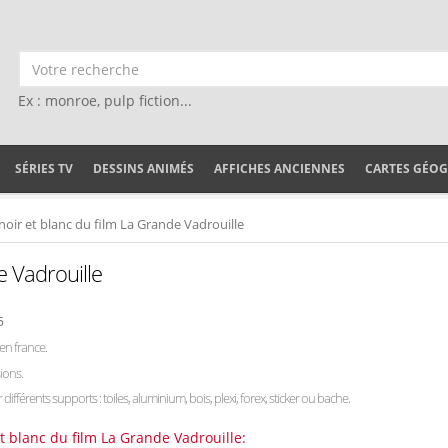
Ex : monroe, pulp fiction...
SÉRIES TV
DESSINS ANIMÉS
AFFICHES ANCIENNES
CARTES GÉO
oir et blanc du film La Grande Vadrouille
e Vadrouille
5
en france.
ions.
 différents supports : toiles, aluminium, bois, plexi, forex, sticker ou bache.
t blanc du film La Grande Vadrouille: