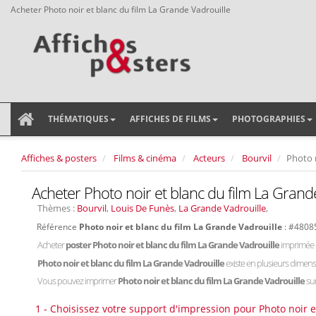
Acheter Photo noir et blanc du film La Grande Vadrouille
THÉMATIQUES
AFFICHES DE FILMS
PHOTOGRAPHIES
Affiches & posters
Films & cinéma
Acteurs
Bourvil
Photo n
Acheter Photo noir et blanc du film La Grand
Thèmes :
Bourvil
,
Louis De Funès
,
La Grande Vadrouille
,
Référence
Photo noir et blanc du film La Grande Vadrouille
: #4808
Acheter
poster Photo noir et blanc du film La Grande Vadrouille
imprimée 
Photo noir et blanc du film La Grande Vadrouille
existe en plusieurs dimens
Vous pouvez imprimer
Photo noir et blanc du film La Grande Vadrouille
sur
1 - Choisissez votre support d'impression pour Photo noir e