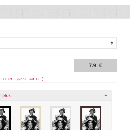
7.9 €
drement, passe partout) :
r plus