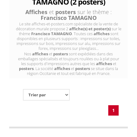
TAMAGNO (2 posters)
Affiches
et
posters
sur le thème :
Francisco TAMAGNO
Le site affiches-et-posters.com spécialiste de la vente de
décoration murale propose 2
affiche(s) et poster(s)
sur le
thème
Francisco TAMAGNO
. Toutes ces
affiches
sont
disponibles en plusieurs supports : impressions sur toiles,
impressions sur bois, impressions sur alu, impressions sur
forex, impressions sur plexiglass...
Nos
affiches
et
posters
sont expédiées dans des
emballages spécialisés et toujours roulées ou à plat pour
les supports d'impressions autres que les
affiches
et
posters
. La société
affiches
et
posters
se situe dans la
région Occitanie et tout est fabriqué en France.
1