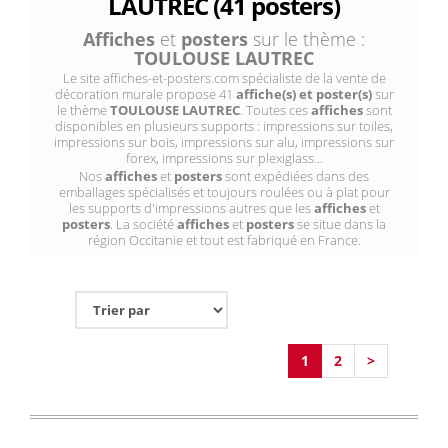
LAUTREC (41 posters)
Affiches
et
posters
sur le thème :
TOULOUSE LAUTREC
Le site affiches-et-posters.com spécialiste de la vente de
décoration murale propose 41
affiche(s) et poster(s)
sur
le thème
TOULOUSE LAUTREC
. Toutes ces
affiches
sont
disponibles en plusieurs supports : impressions sur toiles,
impressions sur bois, impressions sur alu, impressions sur
forex, impressions sur plexiglass...
Nos
affiches
et
posters
sont expédiées dans des
emballages spécialisés et toujours roulées ou à plat pour
les supports d'impressions autres que les
affiches
et
posters
. La société
affiches
et
posters
se situe dans la
région Occitanie et tout est fabriqué en France.
1
2
>