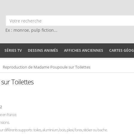
Ex : monroe, pulp fiction...
SÉRIES TV
DESSINS ANIMÉS
AFFICHES ANCIENNES
CARTES GÉO
Reproduction de Madame Poupoule sur Toilettes
ur Toilettes
22
 en france.
nsions.
ur différents supports : toiles, aluminium, bois, plexi, forex, sticker ou bache.