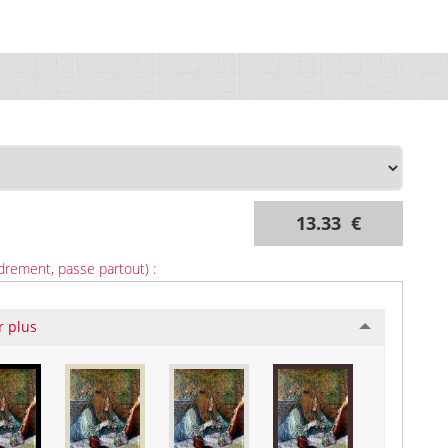
13.33 €
drement, passe partout) :
r plus