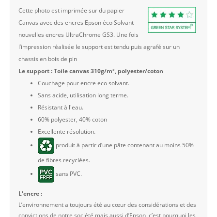
Cette photo est imprimée sur du papier
Canvas avec des encres Epson éco Solvant
nouvelles encres UltraChrome GS3. Une fois
l’impression réalisée le support est tendu puis agrafé sur un
chassis en bois de pin
Le support : Toile canvas 310g/m², polyester/coton
Couchage pour encre eco solvant.
Sans acide, utilisation long terme.
Résistant à l'eau.
60% polyester, 40% coton
Excellente résolution.
produit à partir d’une pâte contenant au moins 50%
de fibres recyclées.
sans PVC.
L'encre :
L’environnement a toujours été au cœur des considérations et des
convictions de notre société mais aussi d’Epson, c’est pourquoi les