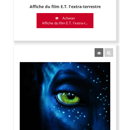
Affiche du film E.T. l'extra-terrestre
Acheter
Affiche du film E.T. l'extra-t...