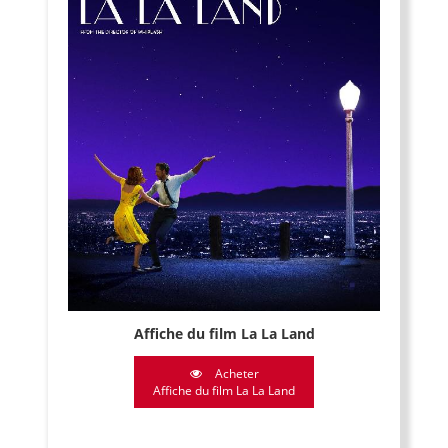
Affiche du film La La Land
Acheter
Affiche du film La La Land