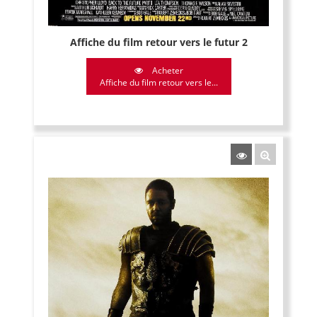
Affiche du film retour vers le futur 2
Acheter
Affiche du film retour vers le...