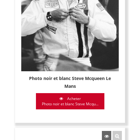
Photo noir et blanc Steve Mcqueen Le
Mans
Acheter
Photo noir et blanc Steve Mcqu...