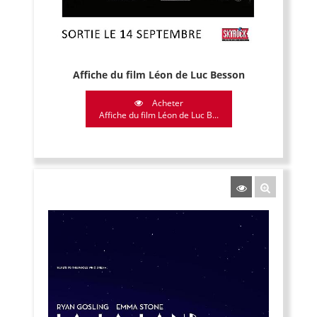
Affiche du film Léon de Luc Besson
Acheter
Affiche du film Léon de Luc B...