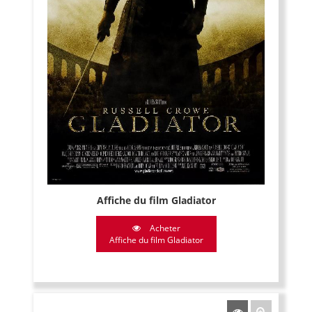
Affiche du film Gladiator
Acheter
Affiche du film Gladiator