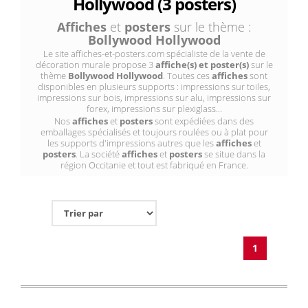
Hollywood (3 posters)
Affiches
et
posters
sur le thème :
Bollywood Hollywood
Le site affiches-et-posters.com spécialiste de la vente de
décoration murale propose 3
affiche(s) et poster(s)
sur le
thème
Bollywood Hollywood
. Toutes ces
affiches
sont
disponibles en plusieurs supports : impressions sur toiles,
impressions sur bois, impressions sur alu, impressions sur
forex, impressions sur plexiglass...
Nos
affiches
et
posters
sont expédiées dans des
emballages spécialisés et toujours roulées ou à plat pour
les supports d'impressions autres que les
affiches
et
posters
. La société
affiches
et
posters
se situe dans la
région Occitanie et tout est fabriqué en France.
1