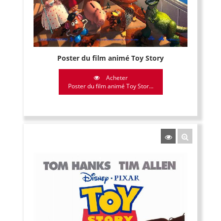
Poster du film animé Toy Story
Acheter
Poster du film animé Toy Stor...