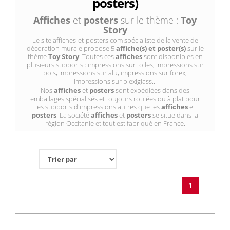
posters)
Affiches
et
posters
sur le thème :
Toy
Story
Le site affiches-et-posters.com spécialiste de la vente de
décoration murale propose 5
affiche(s) et poster(s)
sur le
thème
Toy Story
. Toutes ces
affiches
sont disponibles en
plusieurs supports : impressions sur toiles, impressions sur
bois, impressions sur alu, impressions sur forex,
impressions sur plexiglass...
Nos
affiches
et
posters
sont expédiées dans des
emballages spécialisés et toujours roulées ou à plat pour
les supports d'impressions autres que les
affiches
et
posters
. La société
affiches
et
posters
se situe dans la
région Occitanie et tout est fabriqué en France.
1