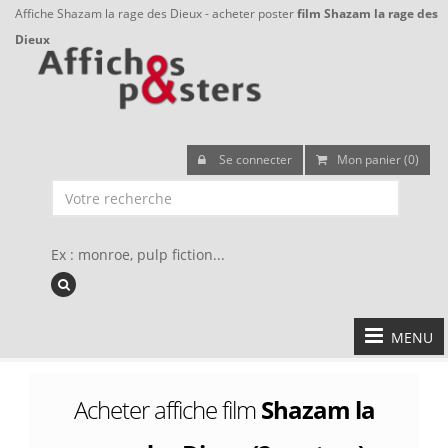
Affiche Shazam la rage des Dieux - acheter poster
film Shazam la rage des
Dieux
Se connecter
Mon panier (0)
Ex : monroe, pulp fiction...
MENU
Acheter affiche film
Shazam la