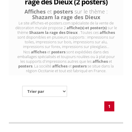
rage des Dieux (2 posters)
Affiches
et
posters
sur le thème :
Shazam la rage des Dieux
Le site affiches-et-posters.com spécialiste de la vente de
décoration murale propose 2
affiche(s) et poster(s)
sur le
thème
Shazam la rage des Dieux
. Toutes ces
affiches
sont disponibles en plusieurs supports : impressions sur
toiles, impressions sur bois, impressions sur alu,
impressions sur forex, impressions sur plexiglass...
Nos
affiches
et
posters
sont expédiées dans des
emballages spécialisés et toujours roulées ou à plat pour
les supports d'impressions autres que les
affiches
et
posters
. La société
affiches
et
posters
se situe dans la
région Occitanie et tout est fabriqué en France.
1