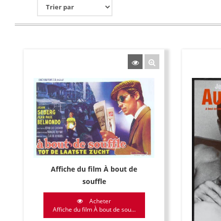
Affiche du film À bout de
souffle
Acheter
Affiche du film À bout de sou...