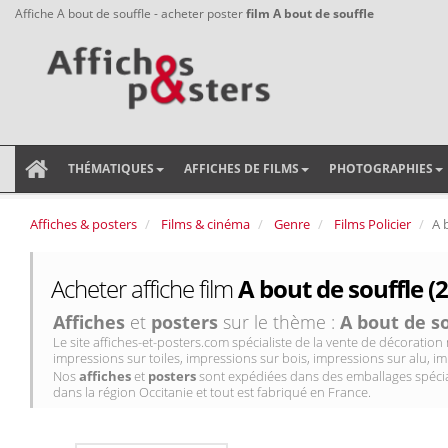
Affiche A bout de souffle - acheter poster
film A bout de souffle
THÉMATIQUES
AFFICHES DE FILMS
PHOTOGRAPHIES
Affiches & posters
Films & cinéma
Genre
Films Policier
A 
Acheter affiche film
A bout de souffle (2
Affiches
et
posters
sur le thème :
A bout de so
Le site affiches-et-posters.com spécialiste de la vente de décorati
impressions sur toiles, impressions sur bois, impressions sur alu, im
Nos
affiches
et
posters
sont expédiées dans des emballages spécial
dans la région Occitanie et tout est fabriqué en France.