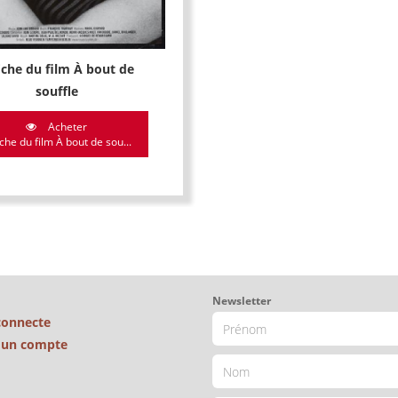
iche du film À bout de
souffle
Acheter
iche du film À bout de sou...
Newsletter
connecte
é un compte