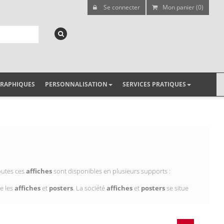
Se connecter
Mon panier (0)
GRAPHIQUES
PERSONNALISATION
SERVICES PRATIQUES
outes ces
affiches
sont disponibles en plusieurs supports :
e les
affiches
et
posters
. La société
affiches
et
posters
se situe