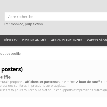
Ex : monroe, pulp fiction...
SÉRIES TV
DESSINS ANIMÉS
AFFICHES ANCIENNES
CARTES GÉO
bout de souffle
 posters)
uffle
on murale propose 2
affiche(s) et poster(s)
sur le thème
A bout de souffle
. T
pressions sur forex, impressions sur plexiglass...
isés et toujours roulées ou à plat pour les supports d'impressions autres qu