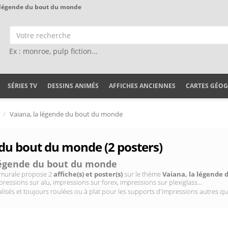
a légende du bout du monde
Ex : monroe, pulp fiction...
SÉRIES TV
DESSINS ANIMÉS
AFFICHES ANCIENNES
CARTES GÉO
Vaiana, la légende du bout du monde
 du bout du monde (2 posters)
légende du bout du monde
on murale propose 2
affiche(s) et poster(s)
sur le thème
Vaiana, la légende
pressions sur alu, impressions sur forex, impressions sur plexiglass...
isés et toujours roulées ou à plat pour les supports d'impressions autres qu