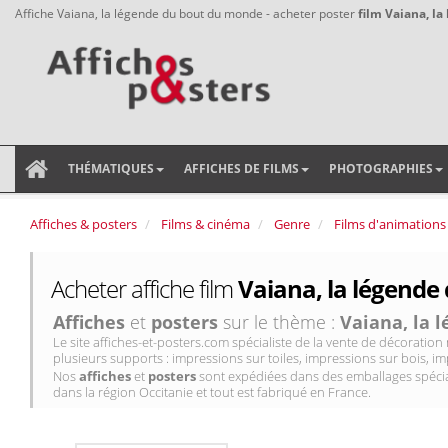
Affiche Vaiana, la légende du bout du monde - acheter poster
film Vaiana, l
THÉMATIQUES
AFFICHES DE FILMS
PHOTOGRAPHIES
Affiches & posters
Films & cinéma
Genre
Films d'animations
Acheter affiche film
Vaiana, la légende
Affiches
et
posters
sur le thème :
Vaiana, la 
Le site affiches-et-posters.com spécialiste de la vente de décorati
plusieurs supports : impressions sur toiles, impressions sur bois, im
Nos
affiches
et
posters
sont expédiées dans des emballages spécial
dans la région Occitanie et tout est fabriqué en France.