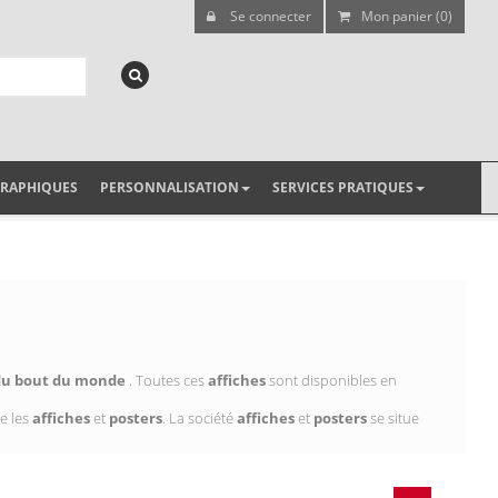
Se connecter
Mon panier (0)
GRAPHIQUES
PERSONNALISATION
SERVICES PRATIQUES
 du bout du monde
. Toutes ces
affiches
sont disponibles en
e les
affiches
et
posters
. La société
affiches
et
posters
se situe