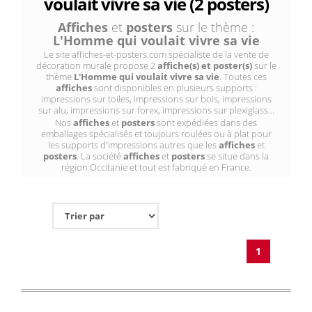
voulait vivre sa vie (2 posters)
Affiches
et
posters
sur le thème :
L'Homme qui voulait vivre sa vie
Le site affiches-et-posters.com spécialiste de la vente de
décoration murale propose 2
affiche(s) et poster(s)
sur le
thème
L'Homme qui voulait vivre sa vie
. Toutes ces
affiches
sont disponibles en plusieurs supports :
impressions sur toiles, impressions sur bois, impressions
sur alu, impressions sur forex, impressions sur plexiglass...
Nos
affiches
et
posters
sont expédiées dans des
emballages spécialisés et toujours roulées ou à plat pour
les supports d'impressions autres que les
affiches
et
posters
. La société
affiches
et
posters
se situe dans la
région Occitanie et tout est fabriqué en France.
1