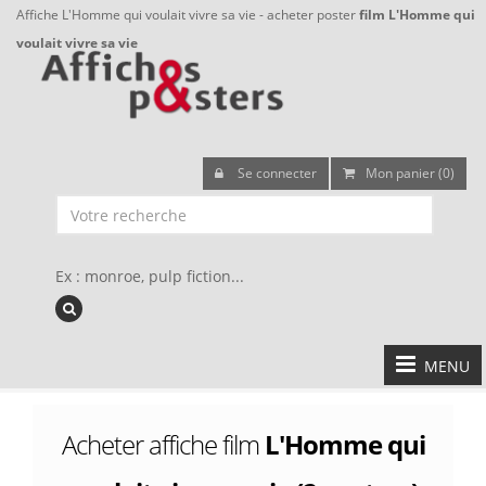
Affiche L'Homme qui voulait vivre sa vie - acheter poster
film L'Homme qui
voulait vivre sa vie
Se connecter
Mon panier (0)
Ex : monroe, pulp fiction...
MENU
Acheter affiche film
L'Homme qui