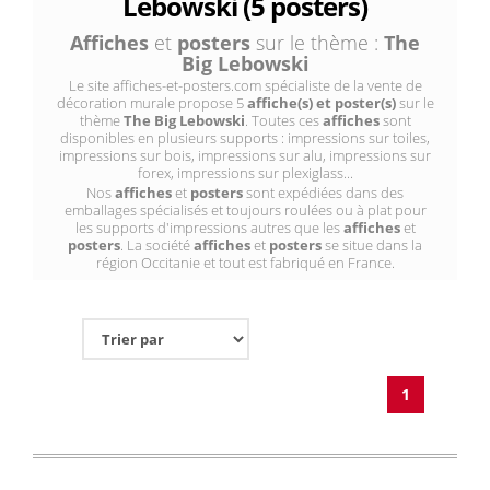
Lebowski (5 posters)
Affiches
et
posters
sur le thème :
The
Big Lebowski
Le site affiches-et-posters.com spécialiste de la vente de
décoration murale propose 5
affiche(s) et poster(s)
sur le
thème
The Big Lebowski
. Toutes ces
affiches
sont
disponibles en plusieurs supports : impressions sur toiles,
impressions sur bois, impressions sur alu, impressions sur
forex, impressions sur plexiglass...
Nos
affiches
et
posters
sont expédiées dans des
emballages spécialisés et toujours roulées ou à plat pour
les supports d'impressions autres que les
affiches
et
posters
. La société
affiches
et
posters
se situe dans la
région Occitanie et tout est fabriqué en France.
1