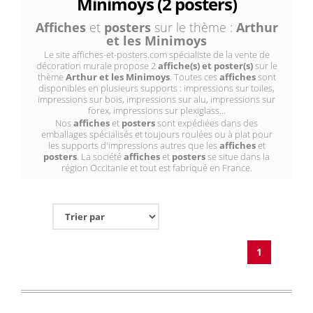
Minimoys (2 posters)
Affiches
et
posters
sur le thème :
Arthur
et les Minimoys
Le site affiches-et-posters.com spécialiste de la vente de
décoration murale propose 2
affiche(s) et poster(s)
sur le
thème
Arthur et les Minimoys
. Toutes ces
affiches
sont
disponibles en plusieurs supports : impressions sur toiles,
impressions sur bois, impressions sur alu, impressions sur
forex, impressions sur plexiglass...
Nos
affiches
et
posters
sont expédiées dans des
emballages spécialisés et toujours roulées ou à plat pour
les supports d'impressions autres que les
affiches
et
posters
. La société
affiches
et
posters
se situe dans la
région Occitanie et tout est fabriqué en France.
1