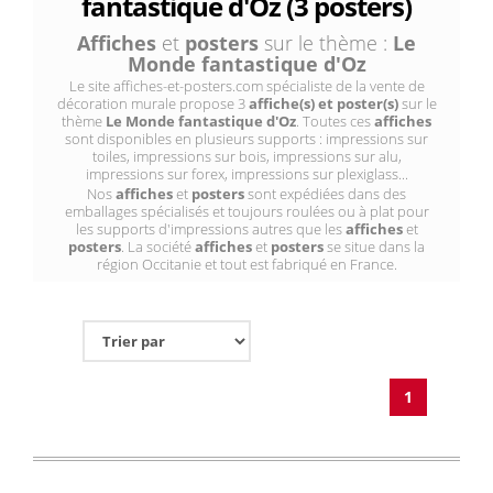
fantastique d'Oz (3 posters)
Affiches
et
posters
sur le thème :
Le
Monde fantastique d'Oz
Le site affiches-et-posters.com spécialiste de la vente de
décoration murale propose 3
affiche(s) et poster(s)
sur le
thème
Le Monde fantastique d'Oz
. Toutes ces
affiches
sont disponibles en plusieurs supports : impressions sur
toiles, impressions sur bois, impressions sur alu,
impressions sur forex, impressions sur plexiglass...
Nos
affiches
et
posters
sont expédiées dans des
emballages spécialisés et toujours roulées ou à plat pour
les supports d'impressions autres que les
affiches
et
posters
. La société
affiches
et
posters
se situe dans la
région Occitanie et tout est fabriqué en France.
1