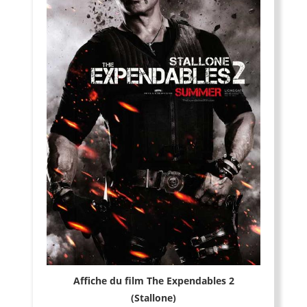
Affiche du film The Expendables 2
(Stallone)