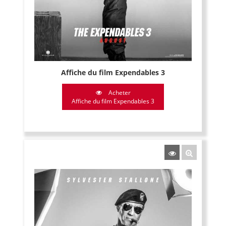
Affiche du film Expendables 3
Acheter
Affiche du film Expendables 3