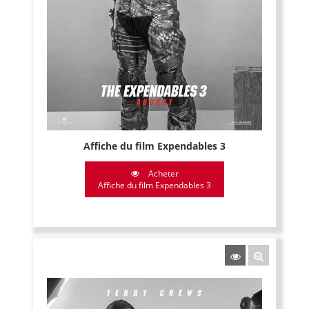
Affiche du film Expendables 3
Acheter
Affiche du film Expendables 3