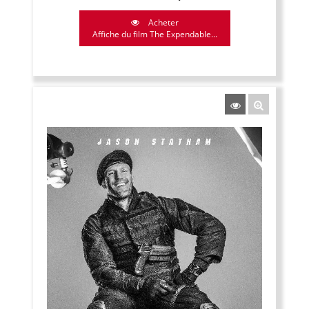
Acheter
Affiche du film The Expendable...