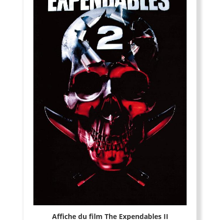
Affiche du film The Expendables II