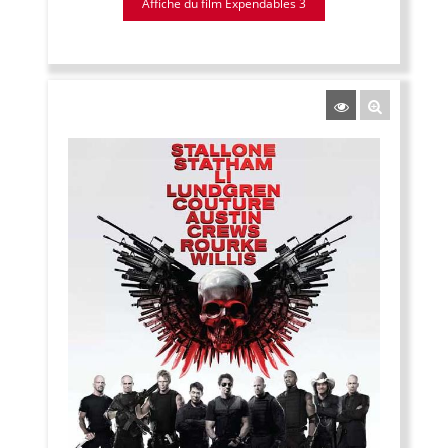
Affiche du film Expendables 3