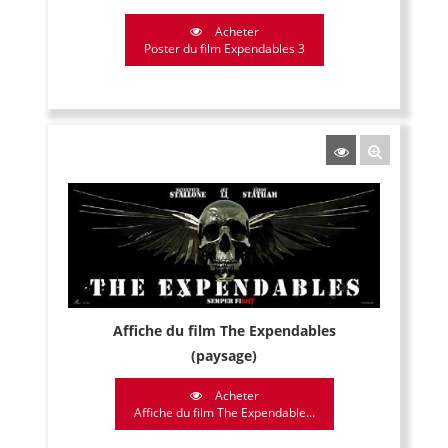
Acheter
Poster du film Expendables 3
Affiche du film The Expendables
(paysage)
Acheter
Affiche du film The Expendable...