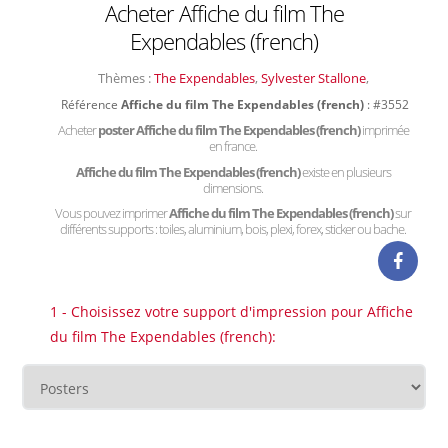
Acheter Affiche du film The
Expendables (french)
Thèmes :
The Expendables
,
Sylvester Stallone
,
Référence
Affiche du film The Expendables (french)
: #3552
Acheter
poster Affiche du film The Expendables (french)
imprimée
en france.
Affiche du film The Expendables (french)
existe en plusieurs
dimensions.
Vous pouvez imprimer
Affiche du film The Expendables (french)
sur
différents supports : toiles, aluminium, bois, plexi, forex, sticker ou bache.
1 - Choisissez votre support d'impression pour Affiche
du film The Expendables (french):