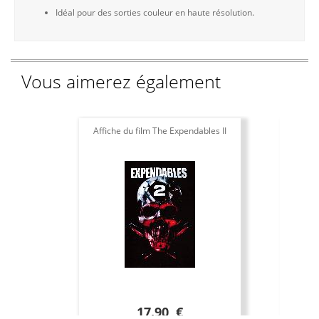
Idéal pour des sorties couleur en haute résolution.
Vous aimerez également
Affiche du film The Expendables II
A
17.90 €