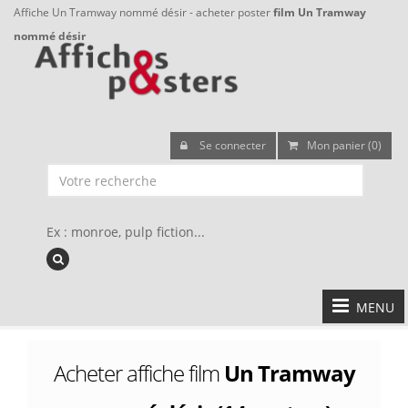
Affiche Un Tramway nommé désir - acheter poster
film Un Tramway
nommé désir
Se connecter
Mon panier (0)
Ex : monroe, pulp fiction...
MENU
Acheter affiche film
Un Tramway