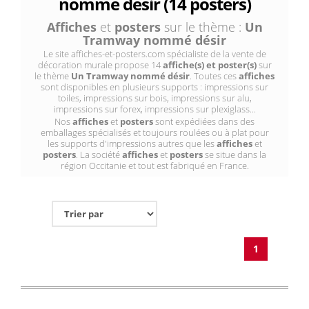
nommé désir (14 posters)
Affiches
et
posters
sur le thème :
Un
Tramway nommé désir
Le site affiches-et-posters.com spécialiste de la vente de
décoration murale propose 14
affiche(s) et poster(s)
sur
le thème
Un Tramway nommé désir
. Toutes ces
affiches
sont disponibles en plusieurs supports : impressions sur
toiles, impressions sur bois, impressions sur alu,
impressions sur forex, impressions sur plexiglass...
Nos
affiches
et
posters
sont expédiées dans des
emballages spécialisés et toujours roulées ou à plat pour
les supports d'impressions autres que les
affiches
et
posters
. La société
affiches
et
posters
se situe dans la
région Occitanie et tout est fabriqué en France.
1