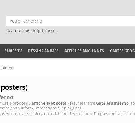
Ex : monroe, pulp fiction...
SÉRIES TV
DESSINS ANIMÉS
AFFICHES ANCIENNES
CARTES GÉO
 Inferno
 posters)
ferno
on murale propose 3
affiche(s) et poster(s)
sur le thème
Gabriel's Inferno
. T
pressions sur forex, impressions sur plexiglass...
isés et toujours roulées ou à plat pour les supports d'impressions autres qu