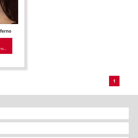
nferno
no...
1