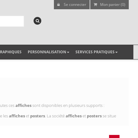
Se connecter
Mon panier (0)
GRAPHIQUES
PERSONNALISATION
SERVICES PRATIQUES
outes ces
affiches
sont disponibles en plusieurs supports :
e les
affiches
et
posters
. La société
affiches
et
posters
se situe