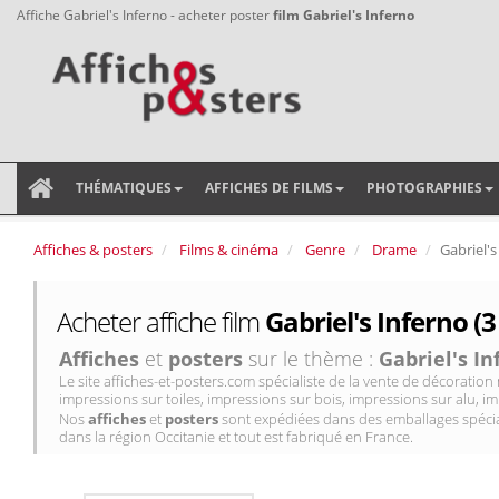
Affiche Gabriel's Inferno - acheter poster
film Gabriel's Inferno
THÉMATIQUES
AFFICHES DE FILMS
PHOTOGRAPHIES
Affiches & posters
Films & cinéma
Genre
Drame
Gabriel's
Acheter affiche film
Gabriel's Inferno (3
Affiches
et
posters
sur le thème :
Gabriel's In
Le site affiches-et-posters.com spécialiste de la vente de décorati
impressions sur toiles, impressions sur bois, impressions sur alu, im
Nos
affiches
et
posters
sont expédiées dans des emballages spécial
dans la région Occitanie et tout est fabriqué en France.