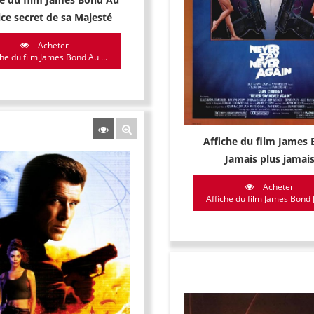
ice secret de sa Majesté
Acheter
che du film James Bond Au ...
Affiche du film James
Jamais plus jamai
Acheter
Affiche du film James Bond J