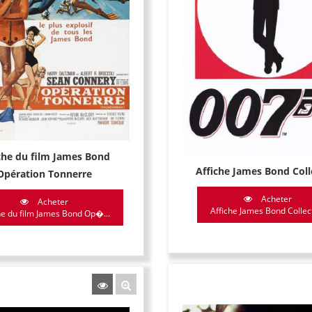
che du film James Bond
Affiche James Bond Coll
Opération Tonnerre
Acheter
Acheter
Affiche James Bond Collec
he du film James Bond Op�...