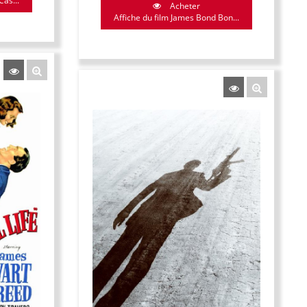
as...
Acheter
Affiche du film James Bond Bon...