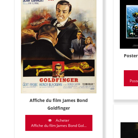
Poster
Post
Affiche du film James Bond
Goldfinger
Acheter
Affiche du film James Bond Gol...