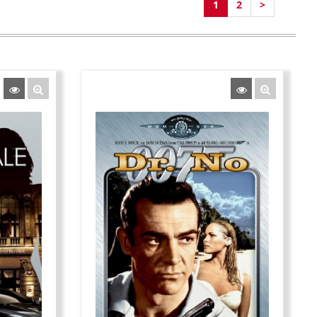
1
2
>