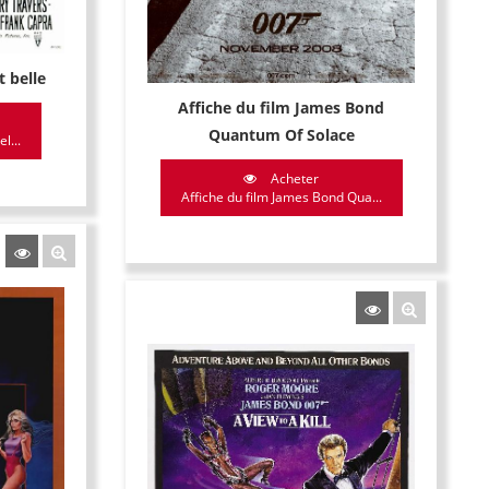
t belle
Affiche du film James Bond
Quantum Of Solace
l...
Acheter
Affiche du film James Bond Qua...