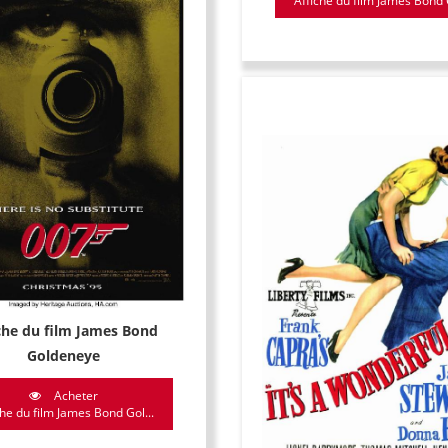
Affiche du film James Bond C
che du film James Bond
Goldeneye
Acheter
che du film James Bond Gol...