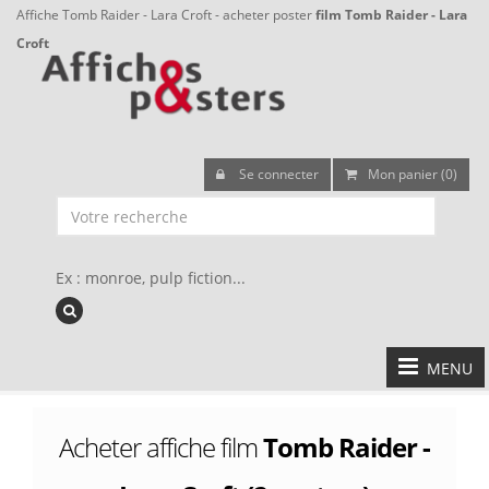
Affiche Tomb Raider - Lara Croft - acheter poster
film Tomb Raider - Lara
Croft
Se connecter
Mon panier (0)
Ex : monroe, pulp fiction...
MENU
Acheter affiche film
Tomb Raider -