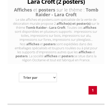
Lara Croft (2 posters)
Affiches
et
posters
sur le thème :
Tomb
Raider - Lara Croft
Le site affiches-et-posters.com spécialiste de la vente de
décoration murale propose 2
affiche(s) et poster(s)
sur le
thème
Tomb Raider - Lara Croft
. Toutes ces
affiches
sont disponibles en plusieurs supports : impressions sur
toiles, impressions sur bois, impressions sur alu,
impressions sur forex, impressions sur plexiglass...
Nos
affiches
et
posters
sont expédiées dans des
emballages spécialisés et toujours roulées ou à plat pour
les supports d'impressions autres que les
affiches
et
posters
. La société
affiches
et
posters
se situe dans la
région Occitanie et tout est fabriqué en France.
1