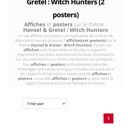
Gretel : Witch Hunters (2
posters)
Affiches
et
posters
sur le thème :
Hansel & Gretel : Witch Hunters
Le site affiches-et-posters.com spécialiste de la vente de
décoration murale propose 2
affiche(s) et poster(s)
sur le
thème
Hansel & Gretel : Witch Hunters
. Toutes ces
affiches
sont disponibles en plusieurs supports :
impressions sur toiles, impressions sur bois, impressions
sur alu, impressions sur forex, impressions sur plexiglass...
Nos
affiches
et
posters
sont expédiées dans des
emballages spécialisés et toujours roulées ou à plat pour
les supports d'impressions autres que les
affiches
et
posters
. La société
affiches
et
posters
se situe dans la
région Occitanie et tout est fabriqué en France.
1