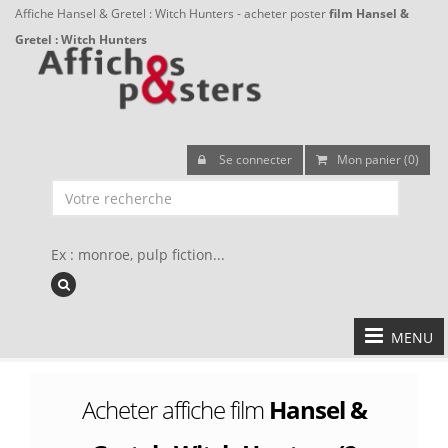
Affiche Hansel & Gretel : Witch Hunters - acheter poster
film Hansel &
Gretel : Witch Hunters
Se connecter
Mon panier (0)
Ex : monroe, pulp fiction...
MENU
Acheter affiche film
Hansel &