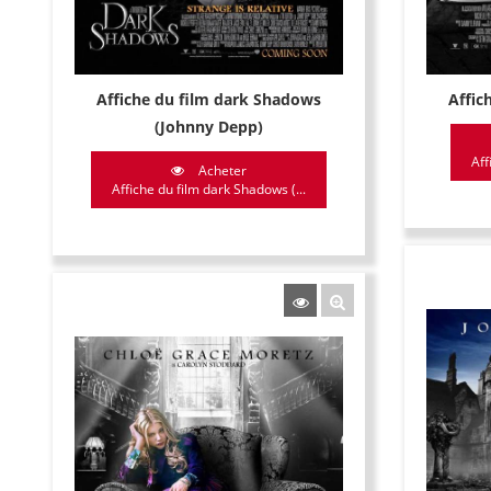
Affiche du film dark Shadows
Affic
(Johnny Depp)
Aff
Acheter
Affiche du film dark Shadows (...