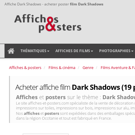
Affiche Dark Shadows - acheter poster
film Dark Shadows
THÉMATIQUES
AFFICHES DE FILMS
PHOTOGRAPHIES
Affiches & posters
Films & cinéma
Genre
Films Aventure & F
Acheter affiche film
Dark Shadows (19 
Affiches
et
posters
sur le thème :
Dark Shado
Le site affiches-et-posters.com spécialiste de la vente de décorati
impressions sur toiles, impressions sur bois, impressions sur alu, im
Nos
affiches
et
posters
sont expédiées dans des emballages spécial
dans la région Occitanie et tout est fabriqué en France.