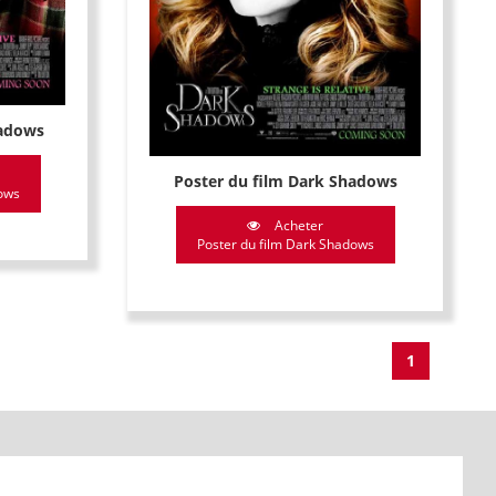
hadows
Poster du film Dark Shadows
dows
Acheter
Poster du film Dark Shadows
1