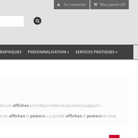
Se connecter
Mon panier (0)
GRAPHIQUES
PERSONNALISATION
SERVICES PRATIQUES
tes ces
affiches
sont disponibles en plusieurs supports :
e les
affiches
et
posters
. La société
affiches
et
posters
se situe