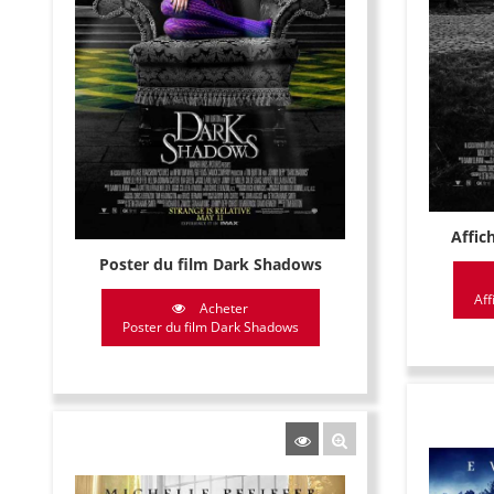
Affic
Poster du film Dark Shadows
Aff
Acheter
Poster du film Dark Shadows