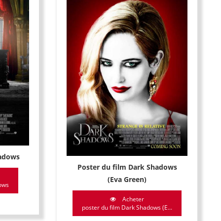
hadows
Poster du film Dark Shadows
(Eva Green)
dows
Acheter
poster du film Dark Shadows (E...