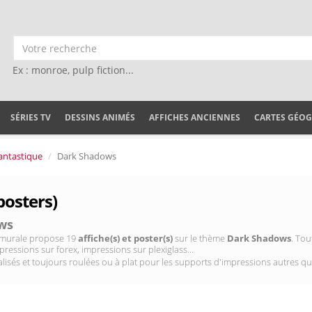
Ex : monroe, pulp fiction...
SÉRIES TV
DESSINS ANIMÉS
AFFICHES ANCIENNES
CARTES GÉO
antastique
Dark Shadows
posters)
ws
on murale propose 19
affiche(s) et poster(s)
sur le thème
Dark Shadows
. Tou
pressions sur forex, impressions sur plexiglass...
isés et toujours roulées ou à plat pour les supports d'impressions autres qu