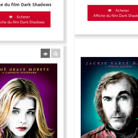
he du film Dark Shadows
Acheter
Affiche du film Dark Sha
Acheter
iche du film Dark Shadows