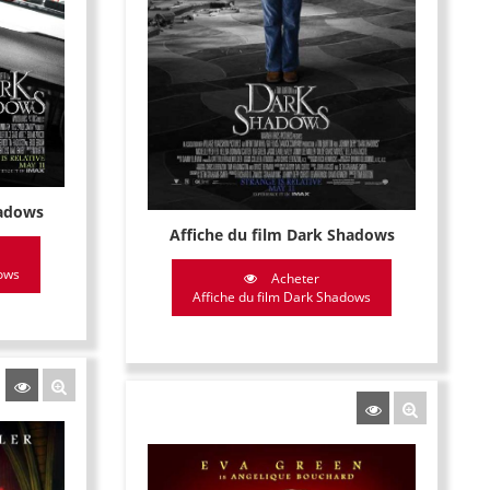
hadows
Affiche du film Dark Shadows
dows
Acheter
Affiche du film Dark Shadows