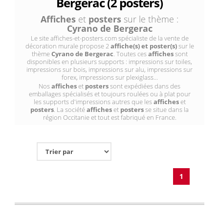
Bergerac (2 posters)
Affiches
et
posters
sur le thème :
Cyrano de Bergerac
Le site affiches-et-posters.com spécialiste de la vente de
décoration murale propose 2
affiche(s) et poster(s)
sur le
thème
Cyrano de Bergerac
. Toutes ces
affiches
sont
disponibles en plusieurs supports : impressions sur toiles,
impressions sur bois, impressions sur alu, impressions sur
forex, impressions sur plexiglass...
Nos
affiches
et
posters
sont expédiées dans des
emballages spécialisés et toujours roulées ou à plat pour
les supports d'impressions autres que les
affiches
et
posters
. La société
affiches
et
posters
se situe dans la
région Occitanie et tout est fabriqué en France.
1