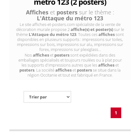
métro 123 (2 posters)
Affiches
et
posters
sur le thème :
L'Attaque du métro 123
Le site affiches-et-posters.com spécialiste de la vente de
décoration murale propose 2
affiche(s) et poster(s)
sur le
thème
L'Attaque du métro 123
. Toutes ces
affiches
sont
disponibles en plusieurs supports : impressions sur toiles,
impressions sur bois, impressions sur alu, impressions sur
forex, impressions sur plexiglass...
Nos
affiches
et
posters
sont expédiées dans des
emballages spécialisés et toujours roulées ou à plat pour
les supports d'impressions autres que les
affiches
et
posters
. La société
affiches
et
posters
se situe dans la
région Occitanie et tout est fabriqué en France.
1