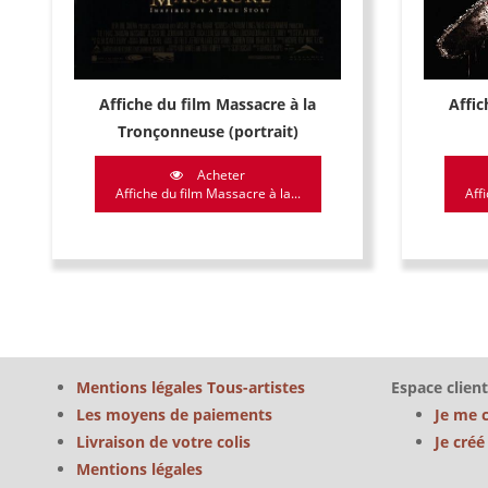
Affic
Affiche du film Massacre à la
Tronçonneuse (portrait)
Acheter
Affi
Affiche du film Massacre à la...
Mentions légales Tous-artistes
Espace client
Les moyens de paiements
Je me 
Livraison de votre colis
Je cré
Mentions légales