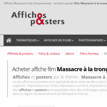
Affiche Massacre à la tronçonneuse - acheter poster
film Massacre à la tro
THÉMATIQUES
AFFICHES DE FILMS
PHOTOGRAPHIES
Affiches & posters
Films & cinéma
Genre
Films horreur
Ma
Acheter affiche film
Massacre à la tron
Affiches
et
posters
sur le thème :
Massacre à 
Le site affiches-et-posters.com spécialiste de la vente de décorati
supports : impressions sur toiles, impressions sur bois, impressions 
Nos
affiches
et
posters
sont expédiées dans des emballages spécial
dans la région Occitanie et tout est fabriqué en France.