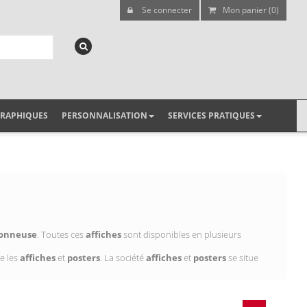
Se connecter
Mon panier (0)
GRAPHIQUES
PERSONNALISATION
SERVICES PRATIQUES
çonneuse
. Toutes ces
affiches
sont disponibles en plusieurs
e les
affiches
et
posters
. La société
affiches
et
posters
se situe