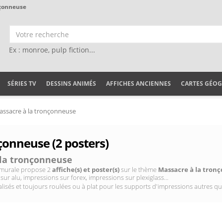
nçonneuse
Ex : monroe, pulp fiction...
SÉRIES TV
DESSINS ANIMÉS
AFFICHES ANCIENNES
CARTES GÉO
ssacre à la tronçonneuse
çonneuse (2 posters)
la tronçonneuse
on murale propose 2
affiche(s) et poster(s)
sur le thème
Massacre à la tron
sur alu, impressions sur forex, impressions sur plexiglass...
isés et toujours roulées ou à plat pour les supports d'impressions autres qu