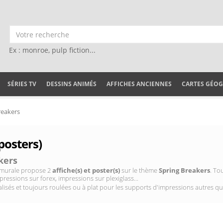
Ex : monroe, pulp fiction...
SÉRIES TV
DESSINS ANIMÉS
AFFICHES ANCIENNES
CARTES GÉO
reakers
posters)
kers
on murale propose 2
affiche(s) et poster(s)
sur le thème
Spring Breakers
. To
pressions sur forex, impressions sur plexiglass...
isés et toujours roulées ou à plat pour les supports d'impressions autres qu