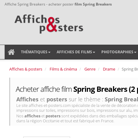
Affiche Spring Breakers - acheter poster
film Spring Breakers
THÉMATIQUES
AFFICHES DE FILMS
PHOTOGRAPHIES
Affiches & posters
Films & cinéma
Genre
Drame
Spring B
Acheter affiche film
Spring Breakers (2 
Affiches
et
posters
sur le thème :
Spring Brea
Le site affiches-et-posters.com spécialiste de la vente de décorati
impressions sur toiles, impressions sur bois, impressions sur alu, im
Nos
affiches
et
posters
sont expédiées dans des emballages spécial
dans la région Occitanie et tout est fabriqué en France.