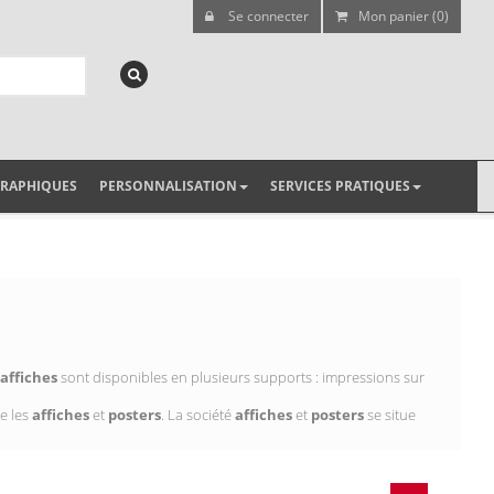
Se connecter
Mon panier (0)
GRAPHIQUES
PERSONNALISATION
SERVICES PRATIQUES
affiches
sont disponibles en plusieurs supports : impressions sur
e les
affiches
et
posters
. La société
affiches
et
posters
se situe