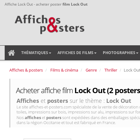
Affiche Lock Out - acheter poster
film Lock Out
THÉMATIQUES
AFFICHES DE FILMS
PHOTOGRAPHIES
Affiches & posters
Films & cinéma
Genre
Thriller
Lock Ou
Acheter affiche film
Lock Out (2 posters
Affiches
et
posters
sur le thème :
Lock Out
Le site affiches-et-posters.com spécialiste de la vente de décorati
toiles, impressions sur bois, impressions sur alu, impressions sur for
Nos
affiches
et
posters
sont expédiées dans des emballages spécial
dans la région Occitanie et tout est fabriqué en France.