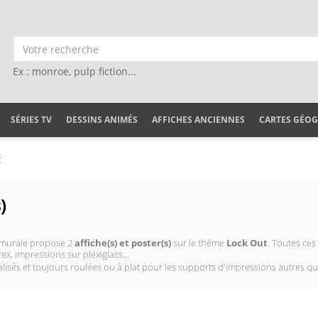
Ex : monroe, pulp fiction...
SÉRIES TV
DESSINS ANIMÉS
AFFICHES ANCIENNES
CARTES GÉO
t
)
on murale propose 2
affiche(s) et poster(s)
sur le thème
Lock Out
. Toutes ces
ex, impressions sur plexiglass...
isés et toujours roulées ou à plat pour les supports d'impressions autres qu