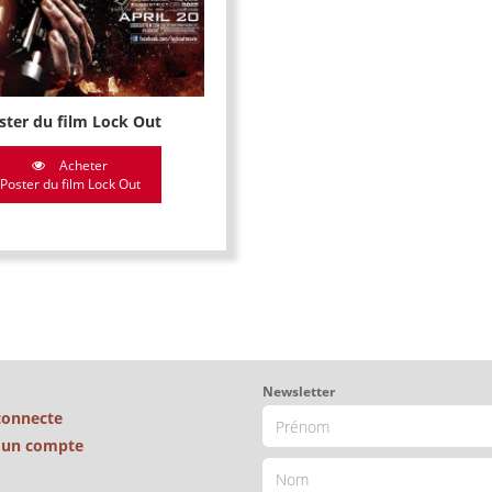
ster du film Lock Out
Acheter
Poster du film Lock Out
Newsletter
connecte
é un compte