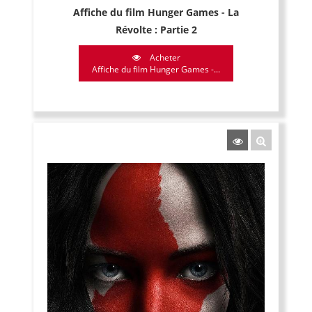
Affiche du film Hunger Games - La
Révolte : Partie 2
Acheter
Affiche du film Hunger Games -...