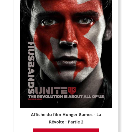
Affiche du film Hunger Games - La
Révolte : Partie 2