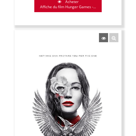
Acheter
Affiche du film Hunger Games -...