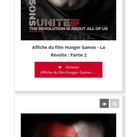
Affiche du film Hunger Games - La
Révolte : Partie 2
Acheter
Affiche du film Hunger Games -...