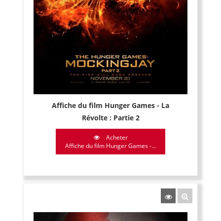
Affiche du film Hunger Games - La
Révolte : Partie 2
Acheter
Affiche du film Hunger Games -...