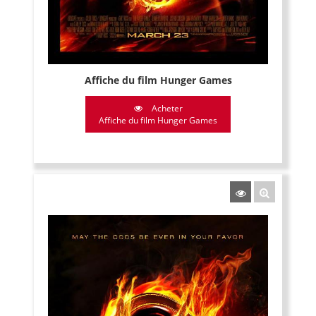
Affiche du film Hunger Games
Acheter
Affiche du film Hunger Games