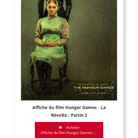
Affiche du film Hunger Games - La
Révolte : Partie 2
Acheter
Affiche du film Hunger Games -...