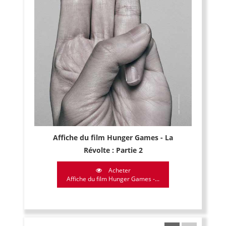
Affiche du film Hunger Games - La
Révolte : Partie 2
Acheter
Affiche du film Hunger Games -...