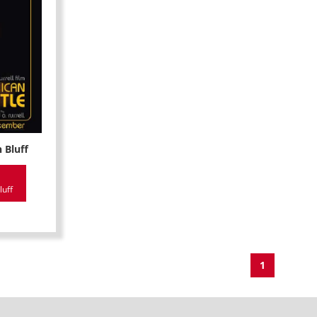
 Bluff
luff
1