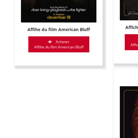
Affic
Affihe du film American Bluff
Acheter
Affi
Affihe du film American Bluff