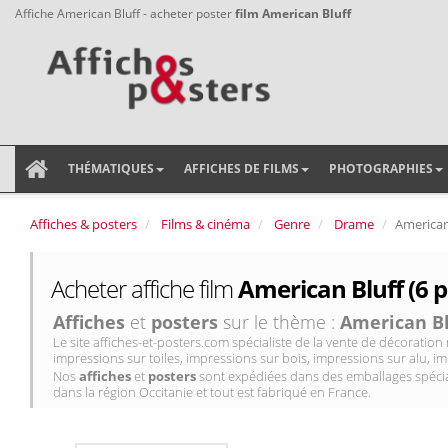
Affiche American Bluff - acheter poster
film American Bluff
THÉMATIQUES
AFFICHES DE FILMS
PHOTOGRAPHIES
Affiches & posters
Films & cinéma
Genre
Drame
American
Acheter affiche film
American Bluff (6 p
Affiches
et
posters
sur le thème :
American Bl
Le site affiches-et-posters.com spécialiste de la vente de décorati
impressions sur toiles, impressions sur bois, impressions sur alu, im
Nos
affiches
et
posters
sont expédiées dans des emballages spécial
dans la région Occitanie et tout est fabriqué en France.