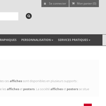
Se connecter
Mon panier (0)
GRAPHIQUES
PERSONNALISATION
SERVICES PRATIQUES
tes ces
affiches
sont disponibles en plusieurs supports :
e les
affiches
et
posters
. La société
affiches
et
posters
se situe