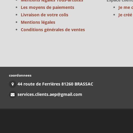
Les moyens de paiements
Je me 
Livraison de votre colis
Je cré
Mentions légales
Conditions générales de ventes
coordonnees
44 route de Ferrières 81260 BRASSAC
services.clients.aep@gmail.com