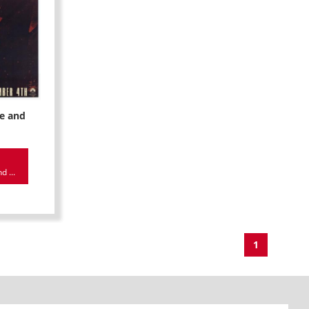
le and
d ...
1