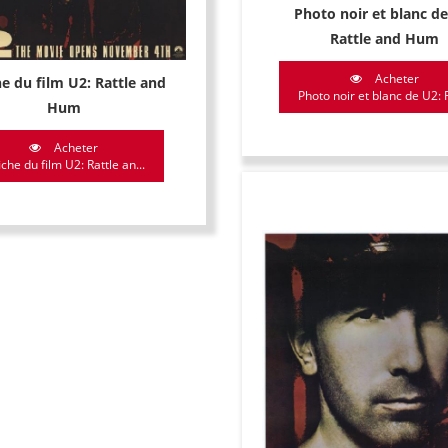
Photo noir et blanc de
Rattle and Hum
Acheter
he du film U2: Rattle and
Photo noir et blanc de U2: R
Hum
Acheter
iche du film U2: Rattle an...