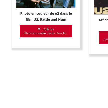
Photo en couleur de u2 dans le
film U2: Rattle and Hum
Affic
Acheter
Photo en couleur de u2 dans le...
Aff