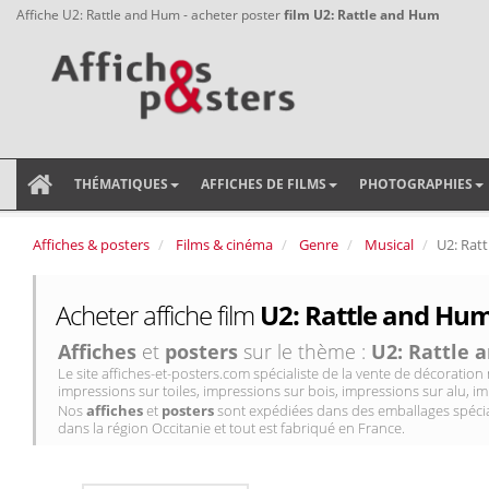
Affiche U2: Rattle and Hum - acheter poster
film U2: Rattle and Hum
THÉMATIQUES
AFFICHES DE FILMS
PHOTOGRAPHIES
Affiches & posters
Films & cinéma
Genre
Musical
U2: Rat
Acheter affiche film
U2: Rattle and Hum
Affiches
et
posters
sur le thème :
U2: Rattle
Le site affiches-et-posters.com spécialiste de la vente de décorati
impressions sur toiles, impressions sur bois, impressions sur alu, im
Nos
affiches
et
posters
sont expédiées dans des emballages spécial
dans la région Occitanie et tout est fabriqué en France.