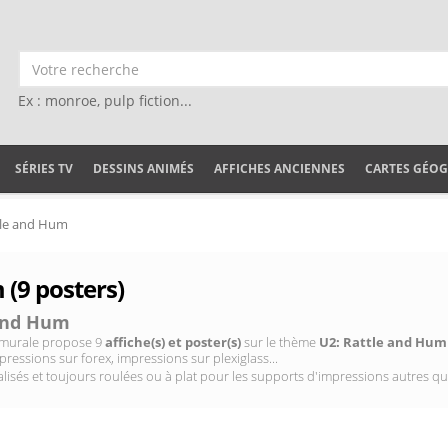
Ex : monroe, pulp fiction...
SÉRIES TV
DESSINS ANIMÉS
AFFICHES ANCIENNES
CARTES GÉO
tle and Hum
 (9 posters)
 and Hum
on murale propose 9
affiche(s) et poster(s)
sur le thème
U2: Rattle and Hum
pressions sur forex, impressions sur plexiglass...
isés et toujours roulées ou à plat pour les supports d'impressions autres qu