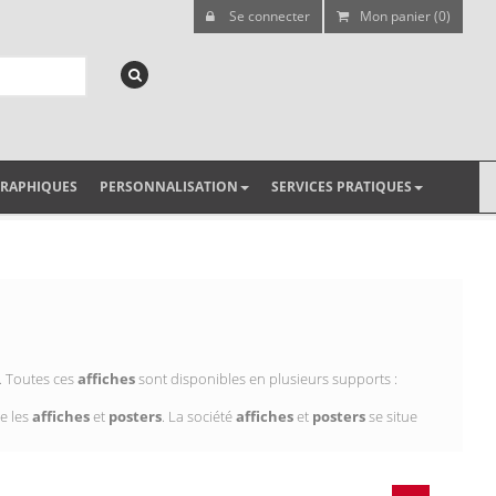
Se connecter
Mon panier (0)
GRAPHIQUES
PERSONNALISATION
SERVICES PRATIQUES
. Toutes ces
affiches
sont disponibles en plusieurs supports :
e les
affiches
et
posters
. La société
affiches
et
posters
se situe