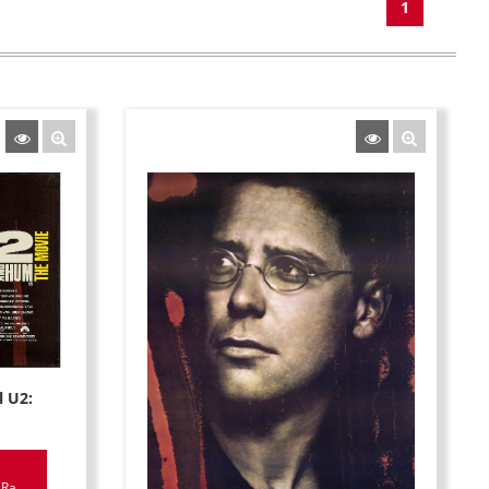
1
l U2:
Ra...