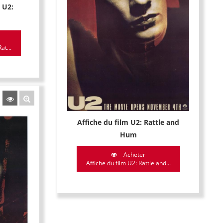
 U2:
at...
Affiche du film U2: Rattle and
Hum
Acheter
Affiche du film U2: Rattle and...