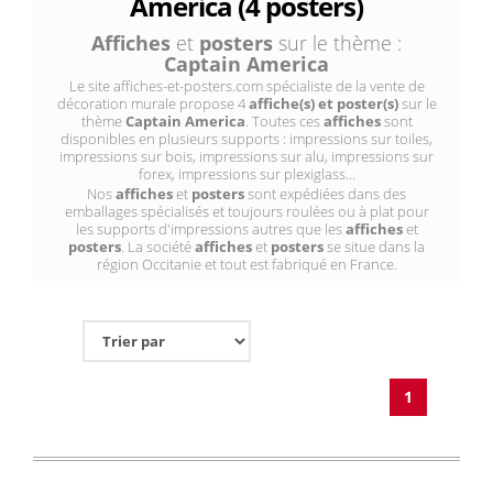
America (4 posters)
Affiches
et
posters
sur le thème :
Captain America
Le site affiches-et-posters.com spécialiste de la vente de
décoration murale propose 4
affiche(s) et poster(s)
sur le
thème
Captain America
. Toutes ces
affiches
sont
disponibles en plusieurs supports : impressions sur toiles,
impressions sur bois, impressions sur alu, impressions sur
forex, impressions sur plexiglass...
Nos
affiches
et
posters
sont expédiées dans des
emballages spécialisés et toujours roulées ou à plat pour
les supports d'impressions autres que les
affiches
et
posters
. La société
affiches
et
posters
se situe dans la
région Occitanie et tout est fabriqué en France.
1