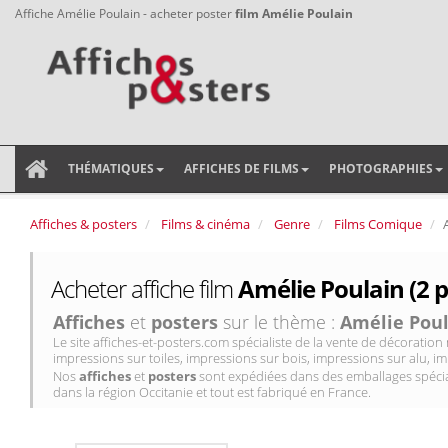
Affiche Amélie Poulain - acheter poster
film Amélie Poulain
THÉMATIQUES
AFFICHES DE FILMS
PHOTOGRAPHIES
Affiches & posters
Films & cinéma
Genre
Films Comique
Acheter affiche film
Amélie Poulain (2 p
Affiches
et
posters
sur le thème :
Amélie Pou
Le site affiches-et-posters.com spécialiste de la vente de décorati
impressions sur toiles, impressions sur bois, impressions sur alu, im
Nos
affiches
et
posters
sont expédiées dans des emballages spécial
dans la région Occitanie et tout est fabriqué en France.