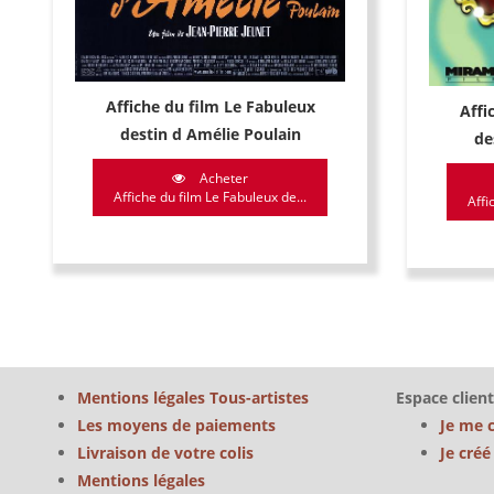
Affiche du film Le Fabuleux
Affi
destin d Amélie Poulain
de
Acheter
Affiche du film Le Fabuleux de...
Affi
Mentions légales Tous-artistes
Espace client
Les moyens de paiements
Je me 
Livraison de votre colis
Je cré
Mentions légales