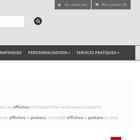
Se connecter
Mon panier (0)
GRAPHIQUES
PERSONNALISATION
SERVICES PRATIQUES
tes ces
affiches
sont disponibles en plusieurs supports :
e les
affiches
et
posters
. La société
affiches
et
posters
se situe