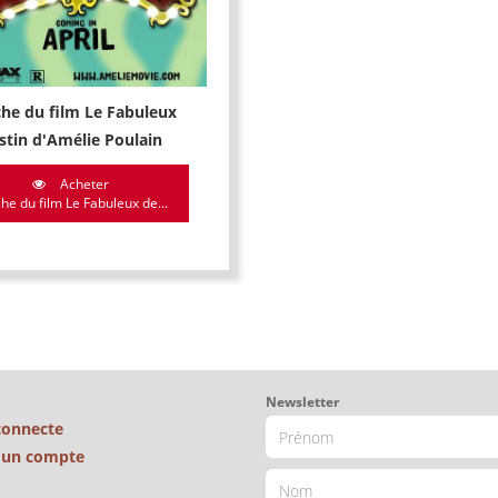
che du film Le Fabuleux
stin d'Amélie Poulain
Acheter
che du film Le Fabuleux de...
Newsletter
connecte
é un compte