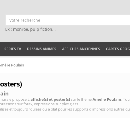
Ex : monroe, pulp fiction...
SÉRIES TV
DESSINS ANIMÉS
AFFICHES ANCIENNES
CARTES GÉO
Amélie Poulain
osters)
lain
on murale propose 2
affiche(s) et poster(s)
sur le thème
Amélie Poulain
. Tou
pressions sur forex, impressions sur plexiglass...
isés et toujours roulées ou à plat pour les supports d'impressions autres qu