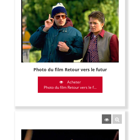
Photo du film Retour vers le futur
Acheter
Photo du film Retour vers le f...