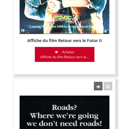
Affiche du film Retour vers le Futur II
Acheter
Affiche du film Retour vers le...