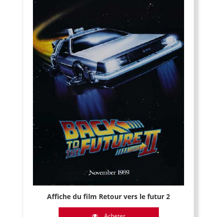
Affiche du film Retour vers le futur 2
Acheter