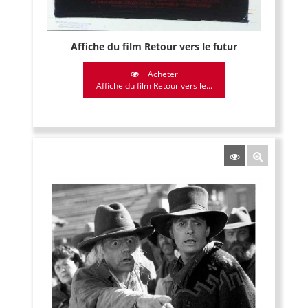
Affiche du film Retour vers le futur
Acheter
Affiche du film Retour vers le...