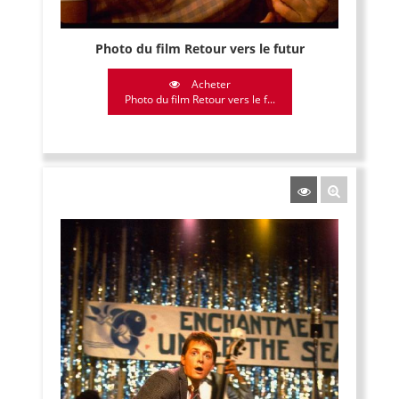
Photo du film Retour vers le futur
Acheter
Photo du film Retour vers le f...