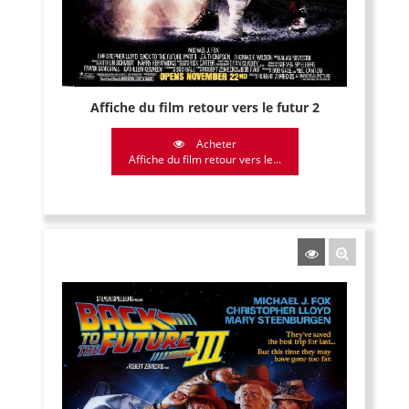
Affiche du film retour vers le futur 2
Acheter
Affiche du film retour vers le...