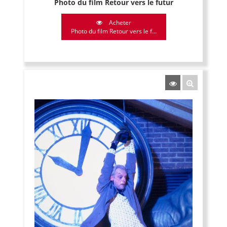
Photo du film Retour vers le futur
Acheter
Photo du film Retour vers le f...