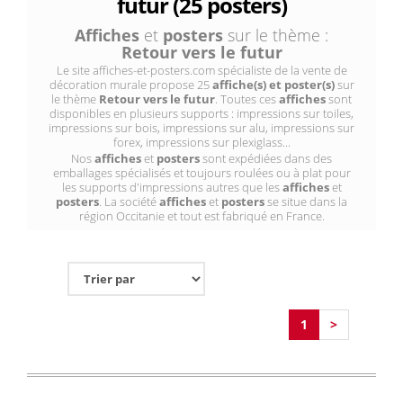
futur (25 posters)
Affiches
et
posters
sur le thème :
Retour vers le futur
Le site affiches-et-posters.com spécialiste de la vente de
décoration murale propose 25
affiche(s) et poster(s)
sur
le thème
Retour vers le futur
. Toutes ces
affiches
sont
disponibles en plusieurs supports : impressions sur toiles,
impressions sur bois, impressions sur alu, impressions sur
forex, impressions sur plexiglass...
Nos
affiches
et
posters
sont expédiées dans des
emballages spécialisés et toujours roulées ou à plat pour
les supports d'impressions autres que les
affiches
et
posters
. La société
affiches
et
posters
se situe dans la
région Occitanie et tout est fabriqué en France.
1
>