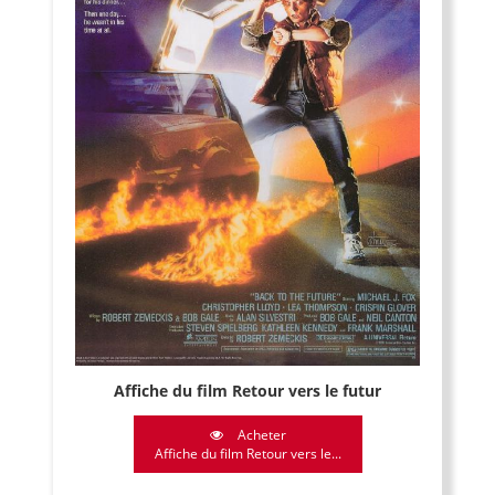
Affiche du film Retour vers le futur
Acheter
Affiche du film Retour vers le...