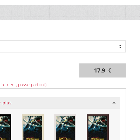
17.9 €
drement, passe partout) :
r plus