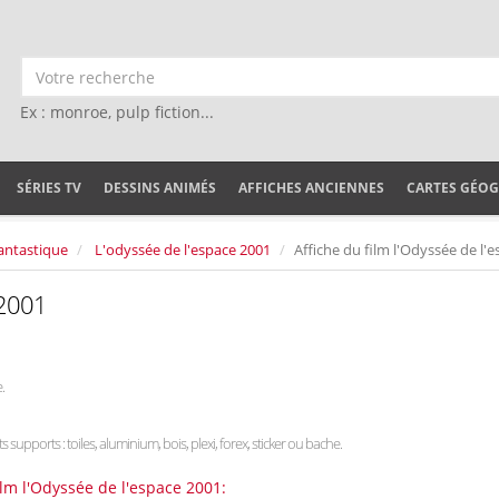
Ex : monroe, pulp fiction...
SÉRIES TV
DESSINS ANIMÉS
AFFICHES ANCIENNES
CARTES GÉO
antastique
L'odyssée de l'espace 2001
Affiche du film l'Odyssée de l'
 2001
.
ts supports : toiles, aluminium, bois, plexi, forex, sticker ou bache.
ilm l'Odyssée de l'espace 2001: