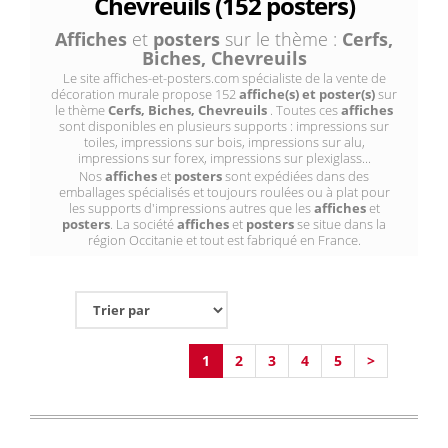
Chevreuils (152 posters)
Affiches
et
posters
sur le thème :
Cerfs,
Biches, Chevreuils
Le site affiches-et-posters.com spécialiste de la vente de
décoration murale propose 152
affiche(s) et poster(s)
sur
le thème
Cerfs, Biches, Chevreuils
. Toutes ces
affiches
sont disponibles en plusieurs supports : impressions sur
toiles, impressions sur bois, impressions sur alu,
impressions sur forex, impressions sur plexiglass...
Nos
affiches
et
posters
sont expédiées dans des
emballages spécialisés et toujours roulées ou à plat pour
les supports d'impressions autres que les
affiches
et
posters
. La société
affiches
et
posters
se situe dans la
région Occitanie et tout est fabriqué en France.
1
2
3
4
5
>