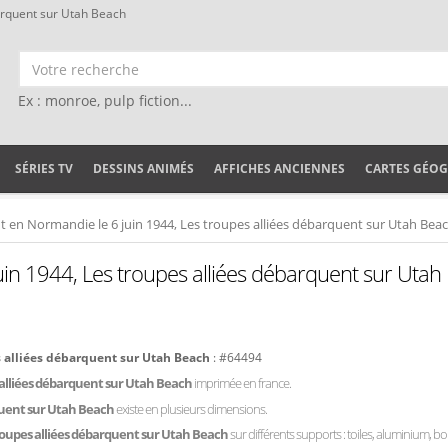
arquent sur Utah Beach
Ex : monroe, pulp fiction...
SÉRIES TV
DESSINS ANIMÉS
AFFICHES ANCIENNES
CARTES GÉO
en Normandie le 6 juin 1944, Les troupes alliées débarquent sur Utah Bea
n 1944, Les troupes alliées débarquent sur Utah
 alliées débarquent sur Utah Beach
: #64494
 alliées débarquent sur Utah Beach
imprimée en france.
quent sur Utah Beach
existe en plusieurs dimensions.
roupes alliées débarquent sur Utah Beach
sur différents supports : toiles, aluminium, bois