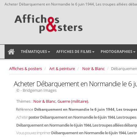
Acheter Débarquement en Normandie le 6 juin 1944, Les troupes alliées déb
THÉMATIQUES
AFFICHES DE FILMS
PHOTOGRAPHIES
Affiches & posters
Art & peinture
Noir & Blanc
Débarquement 
Acheter Débarquement en Normandie le 6 jui
© - Bridgeman Images
Thèmes :
Noir & Blanc
,
Guerre (militaire)
,
Référence
Débarquement en Normandie le 6 juin 1944, Les troupes
Acheter
poster Débarquement en Normandie le 6 juin 1944, Les troupes
Débarquement en Normandie le 6 juin 1944, Les troupes alliées débar
Vous pouvez imprimer
Débarquement en Normandie le 6 juin 1944, Les t