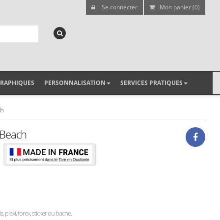
Se connecter
Mon panier (0)
GRAPHIQUES
PERSONNALISATION
SERVICES PRATIQUES
ch
 Beach
, plexi, forex, sticker ou bache.