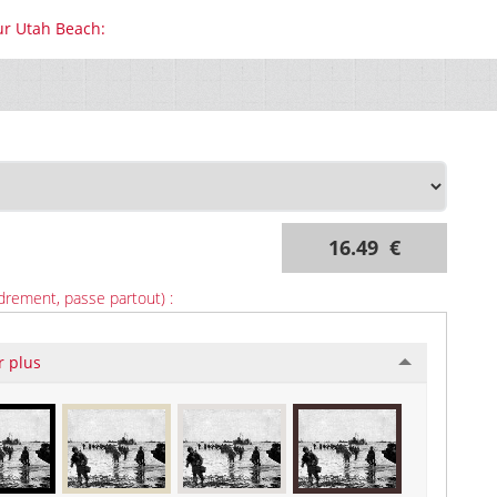
ur Utah Beach:
16.49 €
drement, passe partout) :
r plus