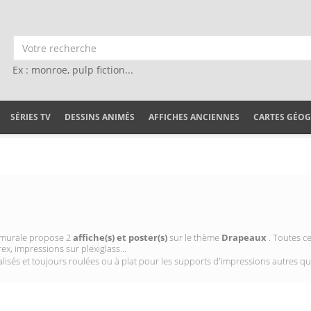
Ex : monroe, pulp fiction...
SÉRIES TV
DESSINS ANIMÉS
AFFICHES ANCIENNES
CARTES GÉO
on murale propose 2
affiche(s) et poster(s)
sur le thème
Drapeaux
. Toutes c
ex, impressions sur plexiglass...
isés et toujours roulées ou à plat pour les supports d'impressions autres qu