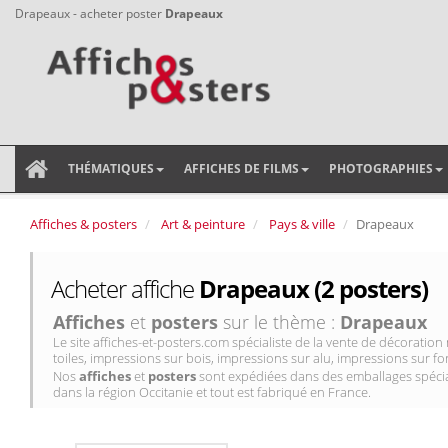
Drapeaux - acheter poster
Drapeaux
THÉMATIQUES
AFFICHES DE FILMS
PHOTOGRAPHIES
Affiches & posters
Art & peinture
Pays & ville
Drapeaux
Acheter affiche
Drapeaux (2 posters)
Affiches
et
posters
sur le thème :
Drapeaux
Le site affiches-et-posters.com spécialiste de la vente de décorati
toiles, impressions sur bois, impressions sur alu, impressions sur for
Nos
affiches
et
posters
sont expédiées dans des emballages spécial
dans la région Occitanie et tout est fabriqué en France.