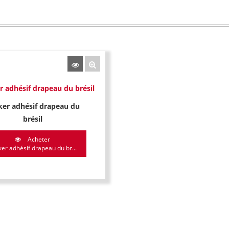
ker adhésif drapeau du
brésil
Acheter
ker adhésif drapeau du br...