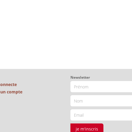
Newsletter
connecte
é un compte
je m'inscris