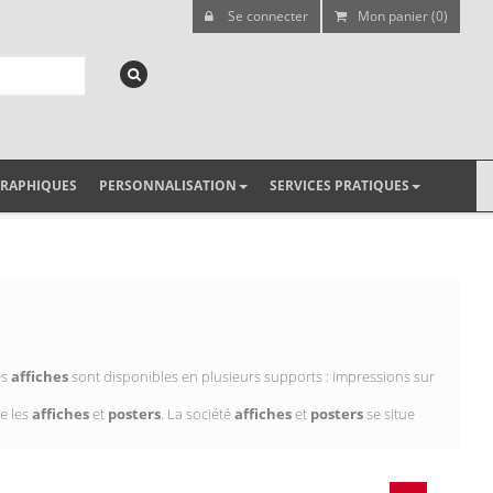
Se connecter
Mon panier (0)
GRAPHIQUES
PERSONNALISATION
SERVICES PRATIQUES
es
affiches
sont disponibles en plusieurs supports : impressions sur
e les
affiches
et
posters
. La société
affiches
et
posters
se situe